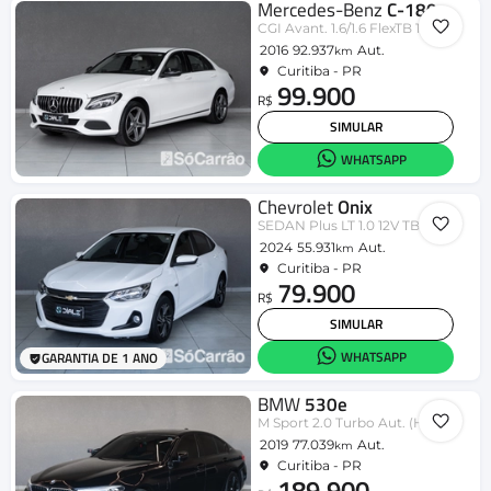
Mercedes-Benz
C-180
CGI Avant. 1.6/1.6 FlexTB 16V Aut.
2016
92.937
Aut.
km
Curitiba - PR
99.900
R$
SIMULAR
WHATSAPP
Chevrolet
Onix
SEDAN Plus LT 1.0 12V TB Flex Aut.
2024
55.931
Aut.
km
Curitiba - PR
79.900
R$
SIMULAR
WHATSAPP
GARANTIA DE 1 ANO
BMW
530e
M Sport 2.0 Turbo Aut. (Híbrido)
2019
77.039
Aut.
km
Curitiba - PR
189.900