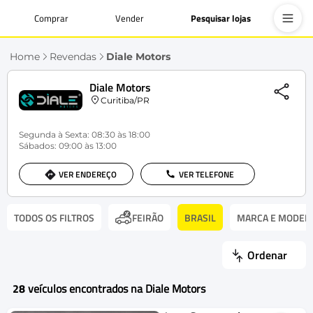
Comprar
Vender
Pesquisar lojas
Home
Revendas
Diale Motors
Diale Motors
Curitiba/PR
Segunda à Sexta: 08:30 às 18:00
Sábados: 09:00 às 13:00
VER ENDEREÇO
VER TELEFONE
TODOS OS FILTROS
BRASIL
MARCA E MODEL
FEIRÃO
Ordenar
28
veículos encontrados na Diale Motors