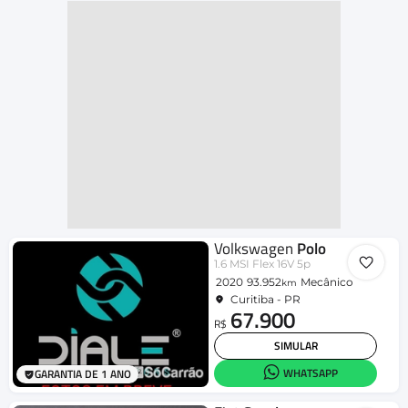
Volkswagen
Polo
1.6 MSI Flex 16V 5p
2020
93.952
Mecânico
km
Curitiba - PR
67.900
R$
SIMULAR
WHATSAPP
GARANTIA DE 1 ANO