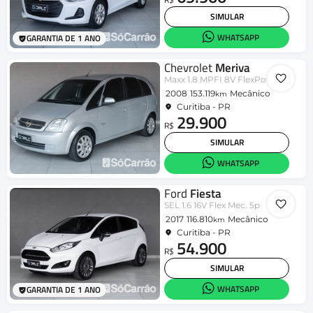
SIMULAR
WHATSAPP
GARANTIA DE 1 ANO
Chevrolet
Meriva
Maxx 1.8 MPFI 8V FlexPower
2008
153.119
Mecânico
km
Curitiba - PR
29.900
R$
SIMULAR
WHATSAPP
Ford
Fiesta
SEL 1.6 16V Flex Mec. 5p
2017
116.810
Mecânico
km
Curitiba - PR
54.900
R$
SIMULAR
WHATSAPP
GARANTIA DE 1 ANO