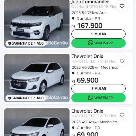
Jeep
Commander
Overland T270 1.3 TB Flex Aut.
2023
54.731
Aut.
km
Curitiba - PR
167.900
R$
SIMULAR
WHATSAPP
GARANTIA DE 1 ANO
Chevrolet
Onix
HATCH LT 1.0 12V TB Flex 5p Mec.
2023
46.828
Mecânico
km
Curitiba - PR
69.900
R$
SIMULAR
WHATSAPP
GARANTIA DE 1 ANO
Chevrolet
Onix
HATCH LT 1.0 12V TB Flex 5p Mec.
2023
49.149
Mecânico
km
Curitiba - PR
69.900
R$