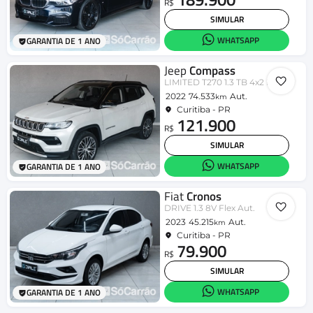
R$
SIMULAR
WHATSAPP
GARANTIA DE 1 ANO
Jeep
Compass
LIMITED T270 1.3 TB 4x2 Flex Aut
2022
74.533
Aut.
km
Curitiba - PR
121.900
R$
SIMULAR
WHATSAPP
GARANTIA DE 1 ANO
Fiat
Cronos
DRIVE 1.3 8V Flex Aut.
2023
45.215
Aut.
km
Curitiba - PR
79.900
R$
SIMULAR
WHATSAPP
GARANTIA DE 1 ANO