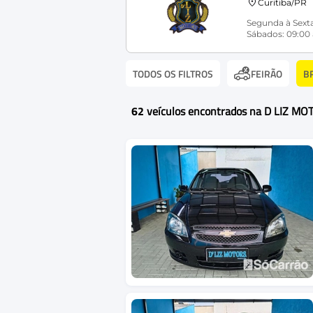
Curitiba/PR
Segunda à Sexta
Sábados: 09:00 
TODOS OS FILTROS
B
FEIRÃO
62
veículos encontrados na D LIZ M