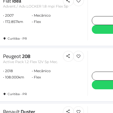
Fiat
Idea
Advent./ Adv.LOCKER 1.8 mpi Flex 5p
2007
Mecânico
172.857km
Flex
Curitiba - PR
Peugeot
208
Active Pack 1.2 Flex 12V 5p Mec.
2018
Mecânico
108.000km
Flex
Curitiba - PR
Renault
Duster