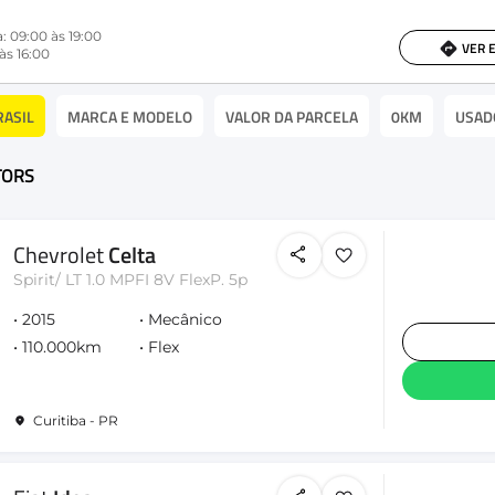
: 09:00 às 19:00
VER 
às 16:00
RASIL
MARCA E MODELO
VALOR DA PARCELA
0KM
USAD
OTORS
Chevrolet
Celta
Spirit/ LT 1.0 MPFI 8V FlexP. 5p
2015
Mecânico
110.000km
Flex
Curitiba - PR