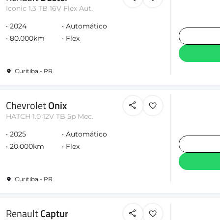
Iconic 1.3 TB 16V Flex Aut.
2024
Automático
80.000km
Flex
Curitiba - PR
Chevrolet
Onix
HATCH 1.0 12V TB 5p Mec.
2025
Automático
20.000km
Flex
Curitiba - PR
Renault
Captur