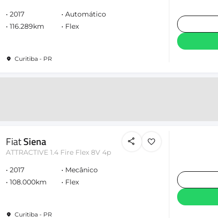
2017
Automático
116.289km
Flex
Curitiba - PR
Fiat
Siena
ATTRACTIVE 1.4 Fire Flex 8V 4p
2017
Mecânico
108.000km
Flex
Curitiba - PR