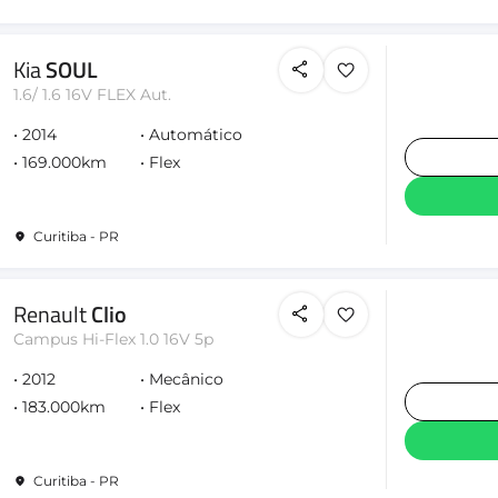
Kia
SOUL
1.6/ 1.6 16V FLEX Aut.
2014
Automático
169.000km
Flex
Curitiba - PR
Renault
Clio
Campus Hi-Flex 1.0 16V 5p
2012
Mecânico
183.000km
Flex
Curitiba - PR