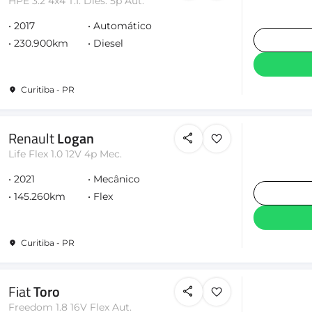
HPE 3.2 4x4 T.I. Dies. 5p Aut.
2017
Automático
230.900km
Diesel
Curitiba - PR
Renault
Logan
Life Flex 1.0 12V 4p Mec.
2021
Mecânico
145.260km
Flex
Curitiba - PR
Fiat
Toro
Freedom 1.8 16V Flex Aut.