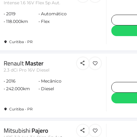
Intense 1.6 16V Flex 5p Aut.
2019
Automático
118.000km
Flex
Curitiba - PR
Renault
Master
2.3 dCi Pro 16V Diesel
2016
Mecânico
242.000km
Diesel
Curitiba - PR
Mitsubishi
Pajero