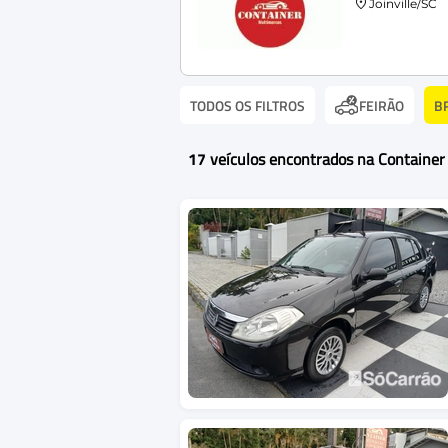
Joinville/SC
TODOS OS FILTROS
B
FEIRÃO
17
veículos encontrados na Container