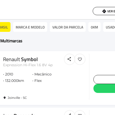
VER 
RASIL
MARCA E MODELO
VALOR DA PARCELA
0KM
USAD
 Multimarcas
Renault
Symbol
Expression Hi-Flex 1.6 8V 4p
2010
Mecânico
132.000km
Flex
Joinville - SC