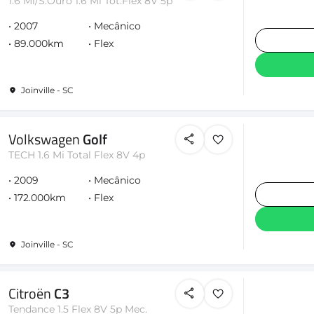
1.6 Mi/S.Ouro 1.6 Mi Tot.Flex 8V 5p
2007
Mecânico
89.000km
Flex
Joinville - SC
Volkswagen
Golf
TECH 1.6 Mi Total Flex 8V 4p
2009
Mecânico
172.000km
Flex
Joinville - SC
Citroën
C3
Tendance 1.5 Flex 8V 5p Mec.