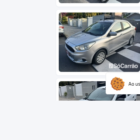
Ao us