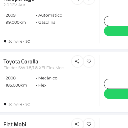
2.0 16V Aut.
2009
Automático
99.000km
Gasolina
Joinville - SC
Toyota
Corolla
Fielder SW 1.8/1.8 XEi Flex Mec
2008
Mecânico
185.000km
Flex
Joinville - SC
Fiat
Mobi