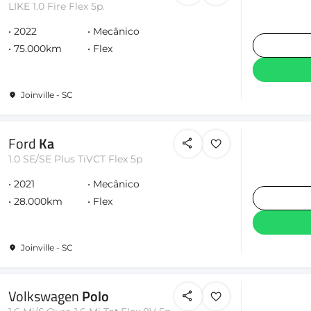
LIKE 1.0 Fire Flex 5p.
2022
Mecânico
75.000km
Flex
Joinville - SC
Ford
Ka
1.0 SE/SE Plus TiVCT Flex 5p
2021
Mecânico
28.000km
Flex
Joinville - SC
Volkswagen
Polo