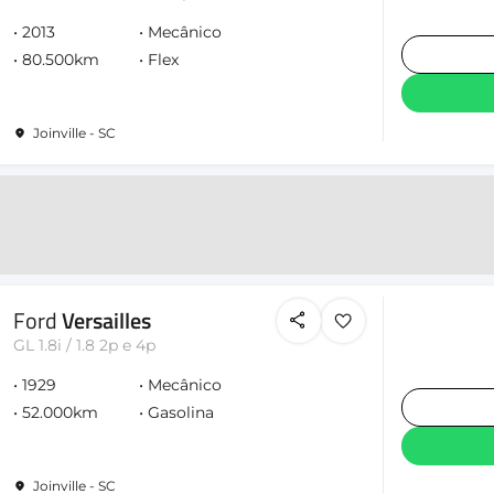
2013
Mecânico
80.500km
Flex
Joinville - SC
Ford
Versailles
GL 1.8i / 1.8 2p e 4p
1929
Mecânico
52.000km
Gasolina
Joinville - SC