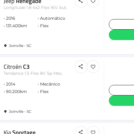
Jeep
Renegade
Longitude 1.8 4x2 Flex 16V Aut.
2016
Automático
131.400km
Flex
Joinville - SC
Citroën
C3
Tendance 1.5 Flex 8V 5p Mec.
2014
Mecânico
90.200km
Flex
Joinville - SC
Kia
Sportage