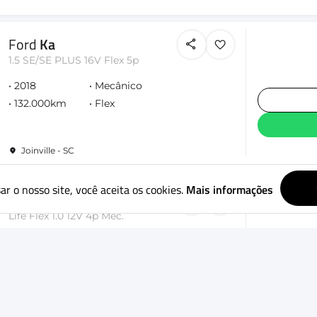
Ford
Ka
1.5 SE/SE PLUS 16V Flex 5p
2018
Mecânico
132.000km
Flex
Joinville - SC
ar o nosso site, você aceita os cookies.
Mais informações
Renault
Logan
Life Flex 1.0 12V 4p Mec.
2023
Mecânico
60.200km
Flex
Joinville - SC