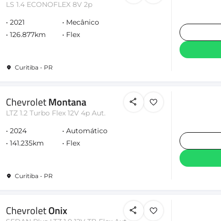
LS 1.4 ECONOFLEX 8V 2p
2021
Mecânico
126.877km
Flex
Curitiba - PR
Chevrolet
Montana
LTZ 1.2 Turbo Flex 12V 4p Aut.
2024
Automático
141.235km
Flex
Curitiba - PR
Chevrolet
Onix