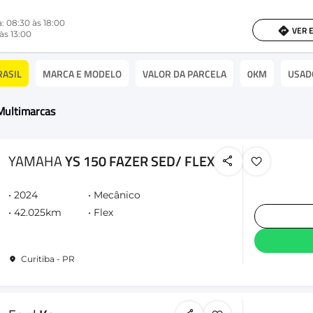
: 08:30 às 18:00
VER 
às 13:00
RASIL
MARCA E MODELO
VALOR DA PARCELA
0KM
USAD
Multimarcas
YAMAHA
YS 150 FAZER SED/ FLEX
2024
Mecânico
42.025km
Flex
Curitiba - PR