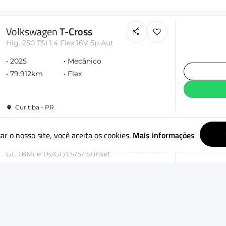
Volkswagen
T-Cross
Hig. 250 TSI 1.4 Flex 16V 5p Aut
2025
Mecânico
79.912km
Flex
Curitiba - PR
ar o nosso site, você aceita os cookies.
Mais informações
Volkswagen
Saveiro
GL 1.8Mi e 1.6/GL/LS/S/ Sunset
2026
Mecânico
42.859km
Flex
Curitiba - PR