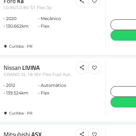
Ford
Ka
1.0 8V/1.0 8V ST Flex 3p
2020
Mecânico
130.662km
Flex
Curitiba - PR
Nissan
LIVINA
GRAND SL 1.8 16V Flex Fuel Aut.
2012
Automático
139.524km
Flex
Curitiba - PR
Mitsubishi
ASX