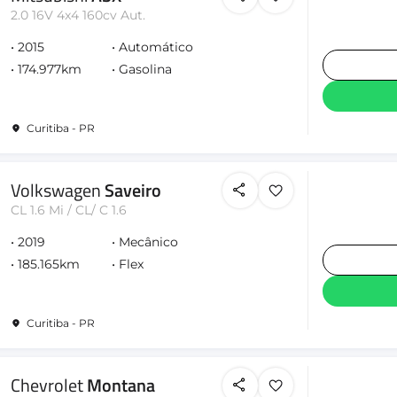
2.0 16V 4x4 160cv Aut.
2015
Automático
174.977km
Gasolina
Curitiba - PR
Volkswagen
Saveiro
CL 1.6 Mi / CL/ C 1.6
2019
Mecânico
185.165km
Flex
Curitiba - PR
Chevrolet
Montana