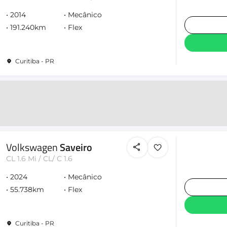
2014
Mecânico
191.240km
Flex
Curitiba - PR
Volkswagen
Saveiro
CL 1.6 Mi / CL/ C 1.6
2024
Mecânico
55.738km
Flex
Curitiba - PR