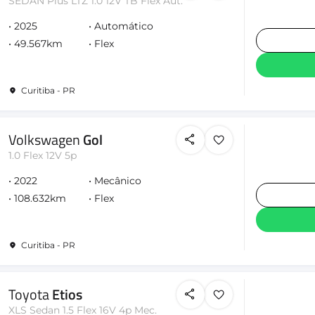
SEDAN Plus LTZ 1.0 12V TB Flex Aut.
2025
Automático
49.567km
Flex
Curitiba - PR
Volkswagen
Gol
1.0 Flex 12V 5p
2022
Mecânico
108.632km
Flex
Curitiba - PR
Toyota
Etios
XLS Sedan 1.5 Flex 16V 4p Mec.