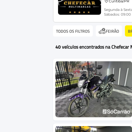
Curitiba/PR
Segunda à Sexta
Sábados: 09:00 
TODOS OS FILTROS
B
FEIRÃO
40
veículos encontrados na Chefecar 