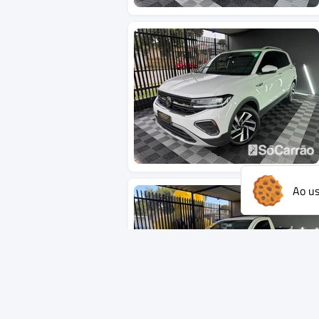
Ao us