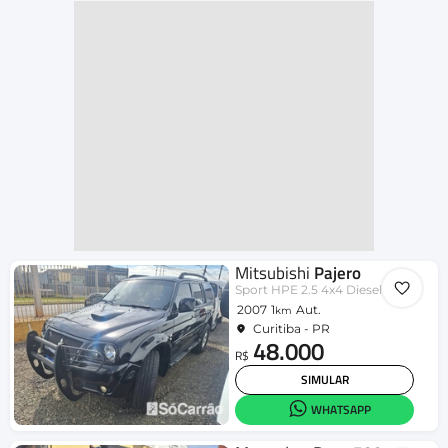
Mitsubishi
Pajero
Sport HPE 2.5 4x4 Diesel Aut.
2007
1
Aut.
km
Curitiba - PR
48.000
R$
SIMULAR
WHATSAPP