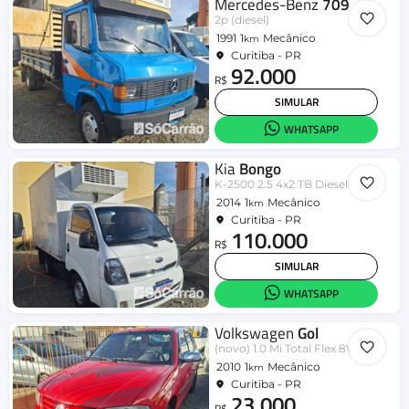
Mercedes-Benz
709
2p (diesel)
1991
1
Mecânico
km
Curitiba - PR
92.000
R$
SIMULAR
WHATSAPP
Kia
Bongo
K-2500 2.5 4x2 TB Diesel
2014
1
Mecânico
km
Curitiba - PR
110.000
R$
SIMULAR
WHATSAPP
Volkswagen
Gol
(novo) 1.0 Mi Total Flex 8V 4p
2010
1
Mecânico
km
Curitiba - PR
23.000
R$