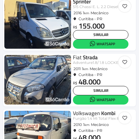
Sprinter
515 Chassi E. L. 2.2 Diesel
2016
1
Mecânico
km
Curitiba - PR
155.000
R$
SIMULAR
WHATSAPP
Fiat
Strada
Adventure1.8/ 1.8 LOCKER Flex CD
2011
1
Mecânico
km
Curitiba - PR
48.000
R$
SIMULAR
WHATSAPP
Volkswagen
Kombi
Furgão 1.4 Mi Total Flex 8V
2010
1
Mecânico
km
Curitiba - PR
48.000
R$