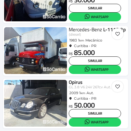
R$
SIMULAR
WHATSAPP
Mercedes-Benz
L-1113 2p
(diesel)
1983
1
Mecânico
km
Curitiba - PR
85.000
R$
SIMULAR
WHATSAPP
Opirus
GL 3.8 V6 24V 267cv Aut.
2009
1
Aut.
km
Curitiba - PR
50.000
R$
SIMULAR
WHATSAPP