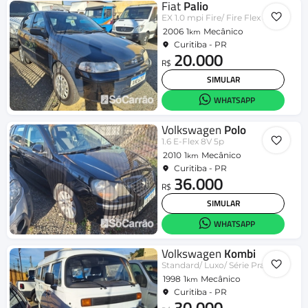
Fiat
Palio
EX 1.0 mpi Fire/ Fire Flex 8v 2p
2006
1
Mecânico
km
Curitiba - PR
20.000
R$
SIMULAR
WHATSAPP
Volkswagen
Polo
1.6 E-Flex 8V 5p
2010
1
Mecânico
km
Curitiba - PR
36.000
R$
SIMULAR
WHATSAPP
Volkswagen
Kombi
Standard/ Luxo/ Série Prata
1998
1
Mecânico
km
Curitiba - PR
30.000