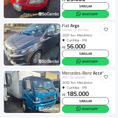
SIMULAR
WHATSAPP
Fiat
Argo
DRIVE 1.0 6V Flex
2021
1
Mecânico
km
Curitiba - PR
56.000
R$
SIMULAR
WHATSAPP
Mercedes-Benz
Accelo
915C 2p (diesel)
2010
1
Mecânico
km
Curitiba - PR
185.000
R$
SIMULAR
WHATSAPP