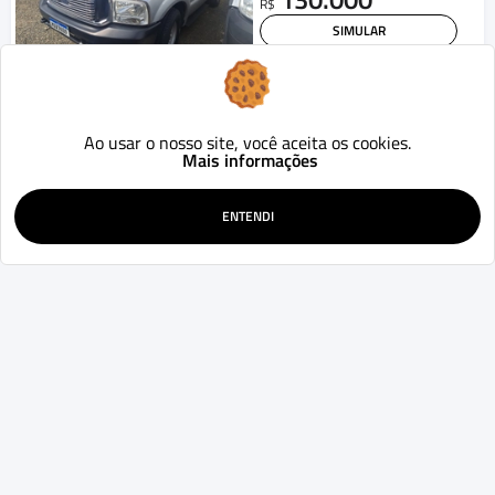
R$
SIMULAR
WHATSAPP
Kia
Opirus
GL 3.8 V6 24V 267cv Aut.
Ao usar o nosso site, você aceita os cookies.
2008
1
Aut.
km
Mais informações
Curitiba - PR
50.000
R$
ENTENDI
SIMULAR
WHATSAPP