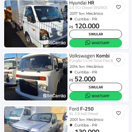
Hyundai
HR
2.5 TCI Diesel (RS/RD)
2017
1
Mecânico
km
Curitiba - PR
120.000
R$
SIMULAR
WHATSAPP
Volkswagen
Kombi
Furgão 1.4 Mi Total Flex 8V
2014
1
Mecânico
km
Curitiba - PR
52.000
R$
SIMULAR
WHATSAPP
Ford
F-250
XL 3.9 4x2 Diesel
2001
1
Mecânico
km
Curitiba - PR
130.000