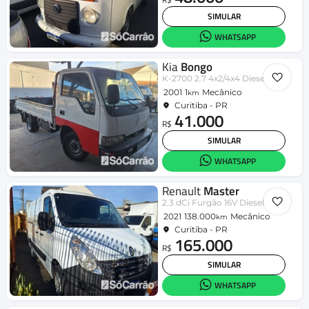
SIMULAR
WHATSAPP
Kia
Bongo
K-2700 2.7 4x2/4x4 Diesel
2001
1
Mecânico
km
Curitiba - PR
41.000
R$
SIMULAR
WHATSAPP
Renault
Master
2.3 dCi Furgão 16V Diesel
2021
138.000
Mecânico
km
Curitiba - PR
165.000
R$
SIMULAR
WHATSAPP