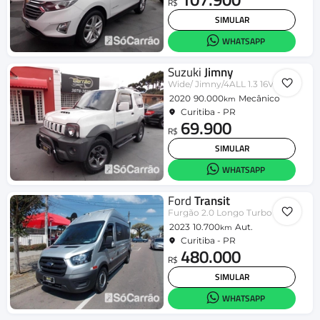
R$
SIMULAR
WHATSAPP
Suzuki
Jimny
Wide/ Jimny/4ALL 1.3 16V
2020
90.000
Mecânico
km
Curitiba - PR
69.900
R$
SIMULAR
WHATSAPP
Ford
Transit
Furgão 2.0 Longo Turbo Die Aut.
2023
10.700
Aut.
km
Curitiba - PR
480.000
R$
SIMULAR
WHATSAPP