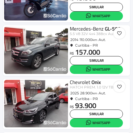
SIMULAR
WHATSAPP
Mercedes-Benz
GL-500
5.5 V8 32V 4x4 388cv Aut.
2014
110.000
Aut.
km
Curitiba - PR
157.000
R$
SIMULAR
WHATSAPP
Chevrolet
Onix
HATCH PREM. 1.0 12V TB Flex 5p Aut.
2025
28.900
Aut.
km
Curitiba - PR
93.900
R$
SIMULAR
WHATSAPP