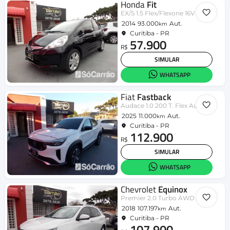
Honda
Fit
EX/S 1.5 Flex/Flexone 16V 5p Aut.
2014
93.000
Aut.
km
Curitiba - PR
57.900
R$
SIMULAR
WHATSAPP
Fiat
Fastback
Audace 1.0 200 T. Flex Aut
2025
11.000
Aut.
km
Curitiba - PR
112.900
R$
SIMULAR
WHATSAPP
Chevrolet
Equinox
Premier 2.0 Turbo AWD 262cv Aut.
2018
107.197
Aut.
km
Curitiba - PR
107.900