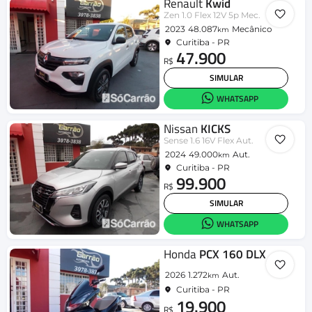
Renault
Kwid
Zen 1.0 Flex 12V 5p Mec.
2023
48.087
Mecânico
km
Curitiba - PR
47.900
R$
SIMULAR
WHATSAPP
Nissan
KICKS
Sense 1.6 16V Flex Aut.
2024
49.000
Aut.
km
Curitiba - PR
99.900
R$
SIMULAR
WHATSAPP
Honda
PCX 160 DLX
2026
1.272
Aut.
km
Curitiba - PR
19.900
R$