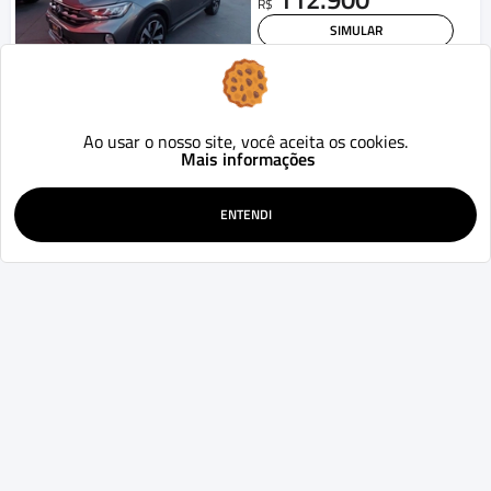
R$
SIMULAR
WHATSAPP
Citroën
C3 Aircross
Feel 1.6 Flex 16V 5p Aut.
Ao usar o nosso site, você aceita os cookies.
2017
78.500
Aut.
km
Mais informações
Curitiba - PR
49.900
R$
ENTENDI
SIMULAR
WHATSAPP