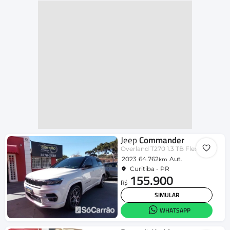
Jeep
Commander
Overland T270 1.3 TB Flex Aut.
2023
64.762
Aut.
km
Curitiba - PR
155.900
R$
SIMULAR
WHATSAPP