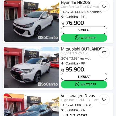
Hyundai
HB20S
Comfort 1.0 Flex 12V Mec.
2024
40.000
Mecânico
km
Curitiba - PR
76.900
R$
SIMULAR
WHATSAPP
Mitsubishi
OUTLANDER
3.0/ GT 3.0 V6 Aut.
2016
113.664
Aut.
km
Curitiba - PR
95.900
R$
SIMULAR
WHATSAPP
Volkswagen
Nivus
Highline 1.0 200 TSI Flex Aut.
2023
41.000
Aut.
km
Curitiba - PR
112.900