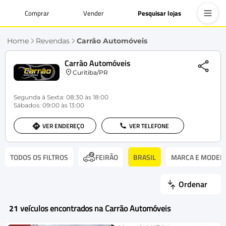
Comprar
Vender
Pesquisar lojas
Home
Revendas
Carrão Automóveis
Carrão Automóveis
Curitiba/PR
Segunda à Sexta: 08:30 às 18:00
Sábados: 09:00 às 13:00
VER ENDEREÇO
VER TELEFONE
TODOS OS FILTROS
BRASIL
MARCA E MODEL
FEIRÃO
Ordenar
21
veículos encontrados na Carrão Automóveis