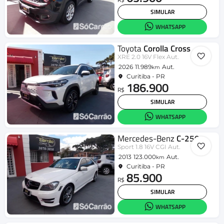
SIMULAR
WHATSAPP
Toyota
Corolla Cross
XRE 2.0 16V Flex Aut.
2026
11.989
Aut.
km
Curitiba - PR
186.900
R$
SIMULAR
WHATSAPP
Mercedes-Benz
C-250
Sport 1.8 16V CGI Aut.
2013
123.000
Aut.
km
Curitiba - PR
85.900
R$
SIMULAR
WHATSAPP