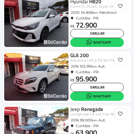
Hyundai
HB20
Comf./C.Plus/C.Style 1.0 Flex 12V
2025
34.858
Mecânico
km
Curitiba - PR
72.900
R$
SIMULAR
WHATSAPP
GLA 200
Advance 1.6/1.6 TB 16V Flex Aut.
2016
102.991
Aut.
km
Curitiba - PR
95.900
R$
SIMULAR
WHATSAPP
Jeep
Renegade
Longitude 1.8 4x2 Flex 16V Aut.
2016
99.000
Aut.
km
Curitiba - PR
63.900
R$