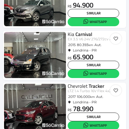
94.900
R$
SIMULAR
WHATSAPP
Kia
Carnival
EX 3.5 V6 24V 276/272cv Aut.
2015
80.393
Aut.
km
Londrina - PR
65.900
R$
SIMULAR
WHATSAPP
Chevrolet
Tracker
LTZ 1.4 Turbo 16V Flex 4x2 Aut.
2017
106.000
Aut.
km
Londrina - PR
78.990
R$
SIMULAR
WHATSAPP