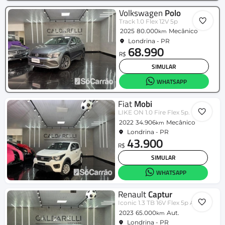
Volkswagen
Polo
Track 1.0 Flex 12V 5p
2025
80.000
Mecânico
km
Londrina - PR
68.990
R$
SIMULAR
WHATSAPP
Fiat
Mobi
LIKE ON 1.0 Fire Flex 5p.
2022
34.906
Mecânico
km
Londrina - PR
43.900
R$
SIMULAR
WHATSAPP
Renault
Captur
Iconic 1.3 TB 16V Flex 5p Aut.
2023
65.000
Aut.
km
Londrina - PR