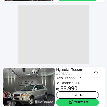
Hyundai
Tucson
2.0 16V Aut.
2015
173.000
Aut.
km
Londrina - PR
55.990
R$
SIMULAR
WHATSAPP