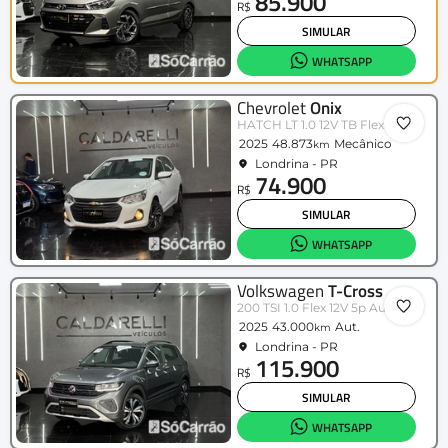
85.900
R$
SIMULAR
WHATSAPP
Chevrolet
Onix
HATCH LT 1.0 12V TB Flex 5p Mec.
2025
48.873
Mecânico
km
Londrina - PR
74.900
R$
SIMULAR
WHATSAPP
Volkswagen
T-Cross
200 TSI 1.0 Flex 12V 5p Aut.
2025
43.000
Aut.
km
Londrina - PR
115.900
R$
SIMULAR
WHATSAPP