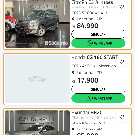
Citroën
C3 Aircross
F. Pack 1.0 Flex TB 200 Aut.
2025
52.000
Aut.
km
Londrina - PR
84.990
R$
SIMULAR
WHATSAPP
Honda
CG 160 START
2026
4.900
Mecânico
km
Londrina - PR
17.900
R$
SIMULAR
WHATSAPP
Hyundai
HB20
Platinum 1.0 TB Flex 12V Aut.
2026
8.700
Aut.
km
Londrina - PR