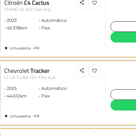
Citroën
C4 Cactus
SHINE 1.6 16V Flex Aut.
2023
Automático
45.578km
Flex
Umuarama - PR
Chevrolet
Tracker
LT 1.0 Turbo 12V Flex Aut.
2025
Automático
44.612km
Flex
Umuarama - PR