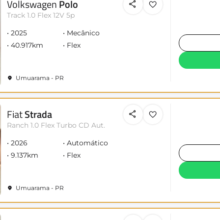
Volkswagen
Polo
Track 1.0 Flex 12V 5p
2025
Mecânico
40.917km
Flex
Umuarama - PR
Fiat
Strada
Ranch 1.0 Flex Turbo CD Aut.
2026
Automático
9.137km
Flex
Umuarama - PR