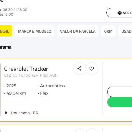
PR
: 08:30 às 18:00
VER 
às 13:00
RASIL
MARCA E MODELO
VALOR DA PARCELA
0KM
USAD
arama
Chevrolet
Tracker
LTZ 1.0 Turbo 12V Flex Aut.
2025
Automático
49.041km
Flex
Umuarama - PR