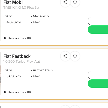
Fiat
Mobi
TREKKING 1.0 Flex 5p.
2025
Mecânico
14.070km
Flex
Umuarama - PR
Fiat
Fastback
1.0 200 Turbo Flex Aut
2026
Automático
15.650km
Flex
Umuarama - PR