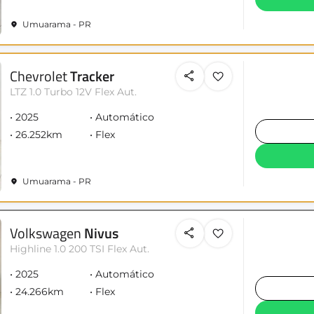
Umuarama - PR
Chevrolet
Tracker
LTZ 1.0 Turbo 12V Flex Aut.
2025
Automático
26.252km
Flex
Umuarama - PR
Volkswagen
Nivus
Highline 1.0 200 TSI Flex Aut.
2025
Automático
24.266km
Flex