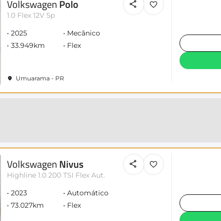
Volkswagen
Polo
1.0 Flex 12V 5p
2025
Mecânico
33.949km
Flex
Umuarama - PR
Volkswagen
Nivus
Highline 1.0 200 TSI Flex Aut.
2023
Automático
73.027km
Flex