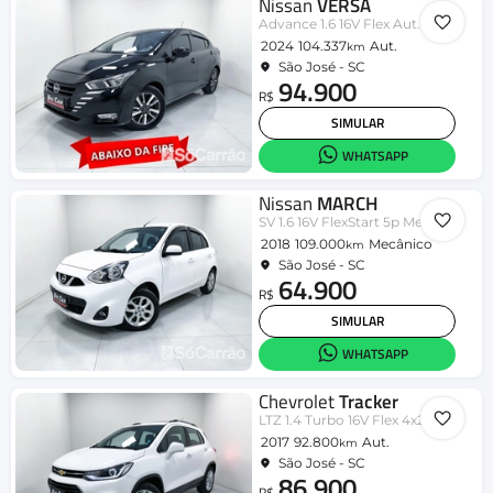
Nissan
VERSA
Advance 1.6 16V Flex Aut.
2024
104.337
Aut.
km
São José - SC
94.900
R$
SIMULAR
WHATSAPP
Nissan
MARCH
SV 1.6 16V FlexStart 5p Mec.
2018
109.000
Mecânico
km
São José - SC
64.900
R$
SIMULAR
WHATSAPP
Chevrolet
Tracker
LTZ 1.4 Turbo 16V Flex 4x2 Aut.
2017
92.800
Aut.
km
São José - SC
86.900
R$