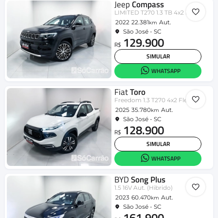
Jeep
Compass
LIMITED T270 1.3 TB 4x2 Flex Aut
2022
22.381
Aut.
km
São José - SC
129.900
R$
SIMULAR
WHATSAPP
Fiat
Toro
Freedom 1.3 T270 4x2 Flex Aut.
2025
35.780
Aut.
km
São José - SC
128.900
R$
SIMULAR
WHATSAPP
BYD
Song Plus
1.5 16V Aut. (Hibrido)
2023
60.470
Aut.
km
São José - SC
161.900