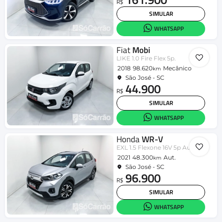
R$
SIMULAR
WHATSAPP
Fiat
Mobi
LIKE 1.0 Fire Flex 5p.
2018
98.620
Mecânico
km
São José - SC
44.900
R$
SIMULAR
WHATSAPP
Honda
WR-V
EXL 1.5 Flexone 16V 5p Aut.
2021
48.300
Aut.
km
São José - SC
96.900
R$
SIMULAR
WHATSAPP