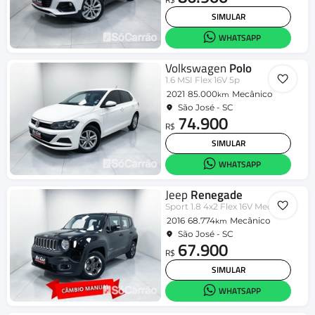
SIMULAR
WHATSAPP
Volkswagen
Polo
1.6 MSI Flex 16V 5p
2021
85.000
Mecânico
km
São José - SC
74.900
R$
SIMULAR
WHATSAPP
Jeep
Renegade
Sport 1.8 4x2 Flex 16V Mec.
2016
68.774
Mecânico
km
São José - SC
67.900
R$
SIMULAR
WHATSAPP