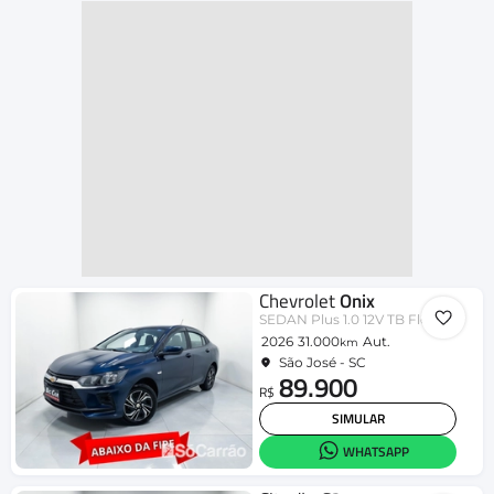
Chevrolet
Onix
SEDAN Plus 1.0 12V TB Flex Aut.
2026
31.000
Aut.
km
São José - SC
89.900
R$
SIMULAR
WHATSAPP