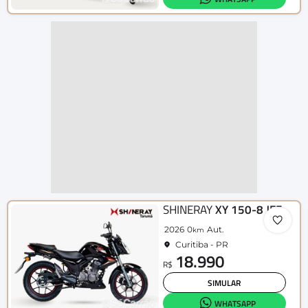
SHINERAY
XY 150-8 JEF
2026
0
Aut.
km
Curitiba - PR
18.990
R$
SIMULAR
WHATSAPP