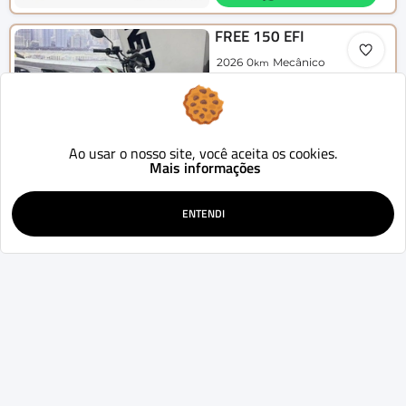
FREE 150 EFI
2026
0
Mecânico
km
Curitiba - PR
14.990
R$
SIMULAR
Ao usar o nosso site, você aceita os cookies.
WHATSAPP
Mais informações
SHINERAY
SHI 175
ENTENDI
2026
0
Mecânico
km
Curitiba - PR
27.990
R$
SIMULAR
WHATSAPP
Chrysler
PT Cruiser
Limited 2.4 16V 143cv 4p
2025
0
Aut.
km