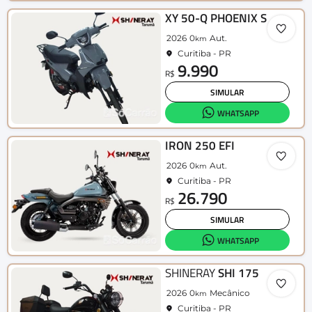
XY 50-Q PHOENIX S
2026
0
Aut.
km
Curitiba - PR
9.990
R$
SIMULAR
WHATSAPP
IRON 250 EFI
2026
0
Aut.
km
Curitiba - PR
26.790
R$
SIMULAR
WHATSAPP
SHINERAY
SHI 175
2026
0
Mecânico
km
Curitiba - PR