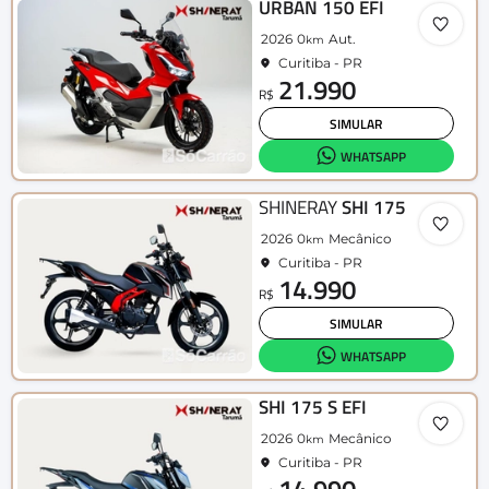
URBAN 150 EFI
2026
0
Aut.
km
Curitiba - PR
21.990
R$
SIMULAR
WHATSAPP
SHINERAY
SHI 175
2026
0
Mecânico
km
Curitiba - PR
14.990
R$
SIMULAR
WHATSAPP
SHI 175 S EFI
2026
0
Mecânico
km
Curitiba - PR
14.990