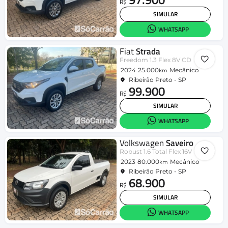
R$
SIMULAR
WHATSAPP
Fiat
Strada
Freedom 1.3 Flex 8V CD
2024
25.000
Mecânico
km
Ribeirão Preto - SP
99.900
R$
SIMULAR
WHATSAPP
Volkswagen
Saveiro
Robust 1.6 Total Flex 16V
2023
80.000
Mecânico
km
Ribeirão Preto - SP
68.900
R$
SIMULAR
WHATSAPP