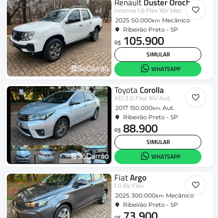
Renault
Duster Oroch
Intense 1.6 Flex 16V Mec.
2025
50.000
Mecânico
km
Ribeirão Preto - SP
105.900
R$
SIMULAR
WHATSAPP
Toyota
Corolla
XEi 2.0 Flex 16V Aut.
2017
150.000
Aut.
km
Ribeirão Preto - SP
88.900
R$
SIMULAR
WHATSAPP
Fiat
Argo
1.0 6V Flex
2025
300.000
Mecânico
km
Ribeirão Preto - SP
73.900
R$