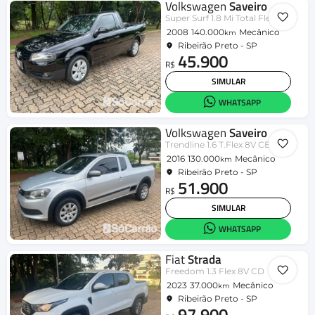
Volkswagen
Saveiro
Super Surf 1.8 Mi Total Flex 8V
2008
140.000
Mecânico
km
Ribeirão Preto - SP
45.900
R$
SIMULAR
WHATSAPP
Volkswagen
Saveiro
Trendline 1.6 T.Flex 8V CE
2016
130.000
Mecânico
km
Ribeirão Preto - SP
51.900
R$
SIMULAR
WHATSAPP
Fiat
Strada
Freedom 1.3 Flex 8V CD
2023
37.000
Mecânico
km
Ribeirão Preto - SP
97.900