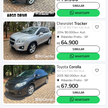
SIMULAR
WHATSAPP
Chevrolet
Tracker
LTZ 1.8 16V Flex 4x2 Aut.
2014
90.000
Aut.
km
Ribeirão Preto - SP
64.900
R$
SIMULAR
WHATSAPP
Toyota
Corolla
XEi 2.0 Flex 16V Aut.
2013
160.000
Aut.
km
Ribeirão Preto - SP
67.900
R$
SIMULAR
WHATSAPP