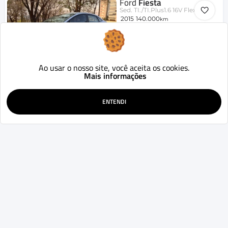
Ford
Fiesta
Sed. TI./TI.Plus1.6 16V Flex Aut.
2015
140.000
km
Automatizado
Ribeirão Preto - SP
45.900
R$
SIMULAR
Ao usar o nosso site, você aceita os cookies.
Mais informações
WHATSAPP
Nissan
KICKS
ENTENDI
Advance 1.6 16V Flex Aut.
2024
34.000
Aut.
km
Ribeirão Preto - SP
109.900
R$
SIMULAR
WHATSAPP
Volkswagen
Saveiro
Robust 1.6 Total Flex 16V
2024
40.000
Mecânico
km
Ribeirão Preto - SP
75.900
R$