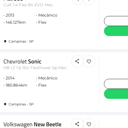
Cult 1.4 Flex 8V EVO Mec.
2013
Mecânico
146.127km
Flex
Campinas - SP
Chevrolet
Sonic
HB LT 1.6 16V FlexPower 5p Mec.
2014
Mecânico
180.864km
Flex
Campinas - SP
Volkswagen
New Beetle