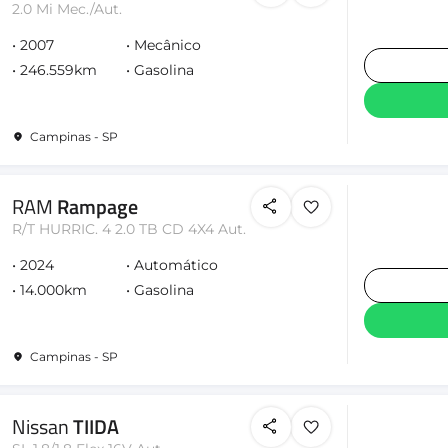
2.0 Mi Mec./Aut.
2007
Mecânico
246.559km
Gasolina
Campinas - SP
RAM
Rampage
R/T HURRIC. 4 2.0 TB CD 4X4 Aut.
2024
Automático
14.000km
Gasolina
Campinas - SP
Nissan
TIIDA