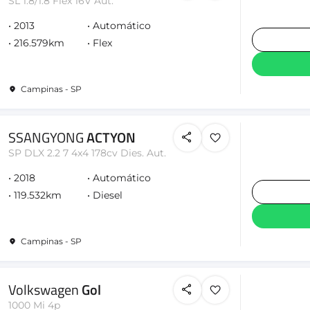
SL 1.8/1.8 Flex 16V Aut.
2013
Automático
216.579km
Flex
Campinas - SP
SSANGYONG
ACTYON
SP DLX 2.2 7 4x4 178cv Dies. Aut.
2018
Automático
119.532km
Diesel
Campinas - SP
Volkswagen
Gol
1000 Mi 4p