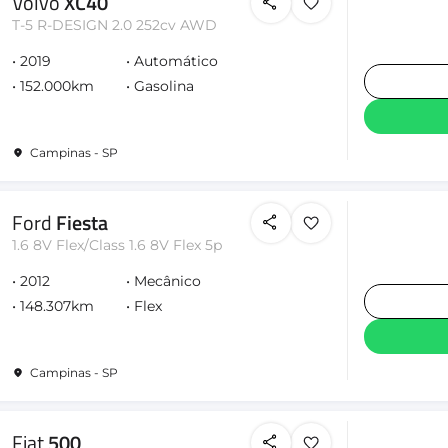
Volvo
XC40
T-5 R-DESIGN 2.0 252cv AWD
2019
Automático
152.000km
Gasolina
Campinas - SP
Ford
Fiesta
1.6 8V Flex/Class 1.6 8V Flex 5p
2012
Mecânico
148.307km
Flex
Campinas - SP
Fiat
500