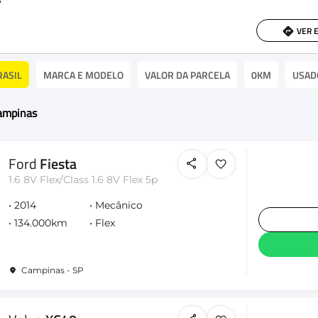
P
VER 
RASIL
MARCA E MODELO
VALOR DA PARCELA
0KM
USAD
campinas
Ford
Fiesta
1.6 8V Flex/Class 1.6 8V Flex 5p
2014
Mecânico
134.000km
Flex
Campinas - SP