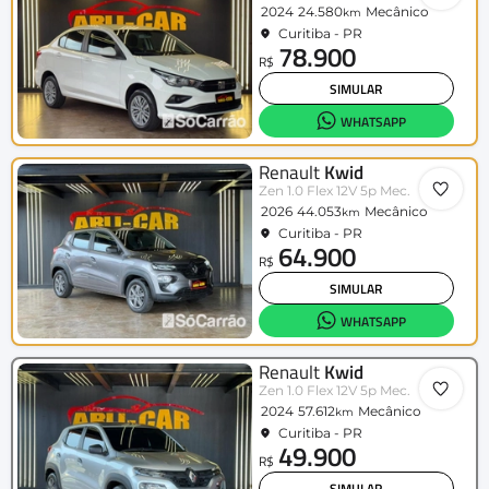
2024
24.580
Mecânico
km
Curitiba - PR
78.900
R$
SIMULAR
WHATSAPP
Renault
Kwid
Zen 1.0 Flex 12V 5p Mec.
2026
44.053
Mecânico
km
Curitiba - PR
64.900
R$
SIMULAR
WHATSAPP
Renault
Kwid
Zen 1.0 Flex 12V 5p Mec.
2024
57.612
Mecânico
km
Curitiba - PR
49.900
R$
SIMULAR