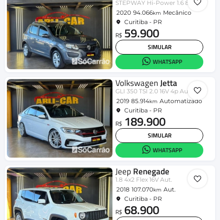
STEPWAY Hi-Power 1.6 8V 5p
2020
94.066
Mecânico
km
Curitiba - PR
59.900
R$
SIMULAR
WHATSAPP
Volkswagen
Jetta
GLI 350 TSI 2.0 16V 4p Aut.
2019
85.914
Automatizado
km
Curitiba - PR
189.900
R$
SIMULAR
WHATSAPP
Jeep
Renegade
1.8 4x2 Flex 16V Aut.
2018
107.070
Aut.
km
Curitiba - PR
68.900
R$