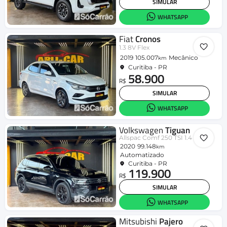
SIMULAR
WHATSAPP
Fiat
Cronos
1.3 8V Flex
2019
105.007
Mecânico
km
Curitiba - PR
58.900
R$
SIMULAR
WHATSAPP
Volkswagen
Tiguan
Allspac Comf 250 TSI 1.4 Flex
2020
99.148
km
Automatizado
Curitiba - PR
119.900
R$
SIMULAR
WHATSAPP
Mitsubishi
Pajero