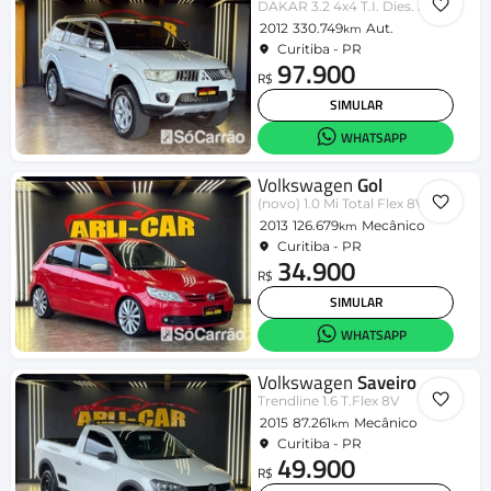
DAKAR 3.2 4x4 T.I. Dies. 5p Aut.
2012
330.749
Aut.
km
Curitiba - PR
97.900
R$
SIMULAR
WHATSAPP
Volkswagen
Gol
(novo) 1.0 Mi Total Flex 8V 4p
2013
126.679
Mecânico
km
Curitiba - PR
34.900
R$
SIMULAR
WHATSAPP
Volkswagen
Saveiro
Trendline 1.6 T.Flex 8V
2015
87.261
Mecânico
km
Curitiba - PR
49.900
R$