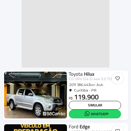
Toyota
Hilux
CD SRV D4-D 4x4 3.0 TDI Diesel Aut
2011
186.443
Aut.
km
Curitiba - PR
119.900
R$
SIMULAR
WHATSAPP
Ford
Edge