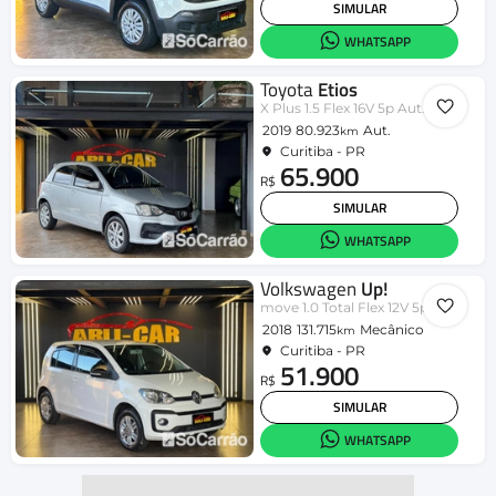
SIMULAR
WHATSAPP
Toyota
Etios
X Plus 1.5 Flex 16V 5p Aut.
2019
80.923
Aut.
km
Curitiba - PR
65.900
R$
SIMULAR
WHATSAPP
Volkswagen
Up!
move 1.0 Total Flex 12V 5p
2018
131.715
Mecânico
km
Curitiba - PR
51.900
R$
SIMULAR
WHATSAPP