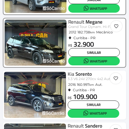
WHATSAPP
Renault
Megane
Grand Tour Dynam. Hi-Flex 1.6 16V
2012
182.738
Mecânico
km
Curitiba - PR
32.900
R$
SIMULAR
WHATSAPP
Kia
Sorento
3.3 V6 24V 270cv 4x2 Aut.
2016
160.997
Aut.
km
Curitiba - PR
109.900
R$
SIMULAR
WHATSAPP
Renault
Sandero