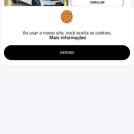
SIMULAR
WHATSAPP
Fiat
Idea
ATTRACTIVE 1.4 Fire Flex 8V 5p
Ao usar o nosso site, você aceita os cookies.
2013
151.428
Mecânico
km
Mais informações
Curitiba - PR
34.900
R$
ENTENDI
SIMULAR
WHATSAPP