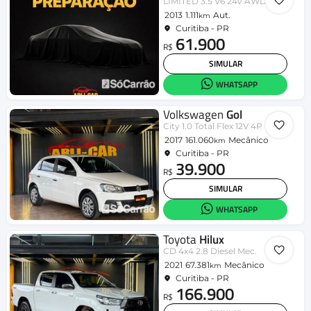
LIMITED 3.5 V6 24V AWD Aut.
2013
1.111
Aut.
km
Curitiba - PR
61.900
R$
SIMULAR
WHATSAPP
Volkswagen
Gol
City 1.0 Total Flex 12V 4P
2017
161.060
Mecânico
km
Curitiba - PR
39.900
R$
SIMULAR
WHATSAPP
Toyota
Hilux
CD 4x4 2.8 Diesel Mec.
2021
67.381
Mecânico
km
Curitiba - PR
166.900
R$