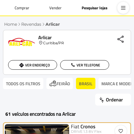
Comprar
Vender
Pesquisar lojas
Home
Revendas
Arlicar
Arlicar
Curitiba/PR
VER ENDEREÇO
VER TELEFONE
TODOS OS FILTROS
BRASIL
MARCA E MODEL
FEIRÃO
Ordenar
61
veículos encontrados na Arlicar
Fiat
Cronos
DRIVE 1.3 8V Flex