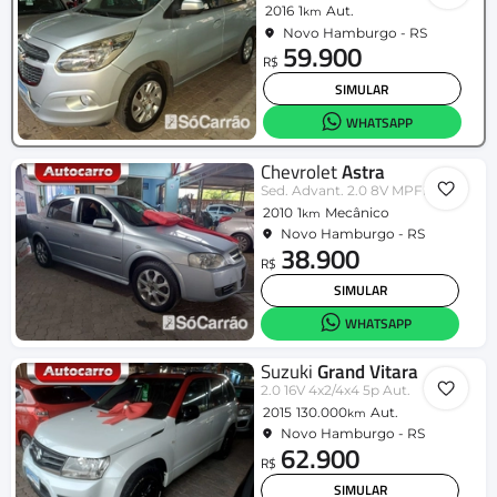
2016
1
Aut.
km
Novo Hamburgo - RS
59.900
R$
SIMULAR
WHATSAPP
Chevrolet
Astra
Sed. Advant. 2.0 8V MPFI FlexP. 4p
2010
1
Mecânico
km
Novo Hamburgo - RS
38.900
R$
SIMULAR
WHATSAPP
Suzuki
Grand Vitara
2.0 16V 4x2/4x4 5p Aut.
2015
130.000
Aut.
km
Novo Hamburgo - RS
62.900
R$
SIMULAR