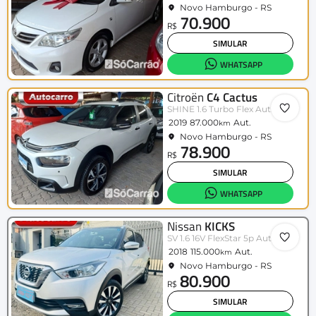
Novo Hamburgo - RS
70.900
R$
SIMULAR
WHATSAPP
Citroën
C4 Cactus
SHINE 1.6 Turbo Flex Aut.
2019
87.000
Aut.
km
Novo Hamburgo - RS
78.900
R$
SIMULAR
WHATSAPP
Nissan
KICKS
SV 1.6 16V FlexStar 5p Aut.
2018
115.000
Aut.
km
Novo Hamburgo - RS
80.900
R$
SIMULAR