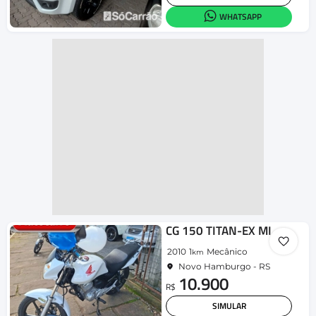
WHATSAPP
CG 150 TITAN-EX MIX/FLEX
2010
1
Mecânico
km
Novo Hamburgo - RS
10.900
R$
SIMULAR