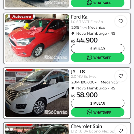
WHATSAPP
Ford
Ka
1.0 S TiVCT Flex 5p
2015
1
Mecânico
km
Novo Hamburgo - RS
44.900
R$
SIMULAR
WHATSAPP
JAC
T8
2.0 16V 5p Mec.
2014
190.000
Mecânico
km
Novo Hamburgo - RS
58.900
R$
SIMULAR
WHATSAPP
Chevrolet
Spin
LTZ 1.8 8V Econo.Flex 5p Aut.