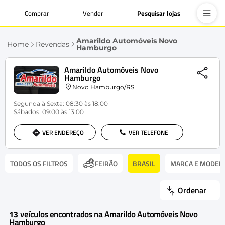
Comprar
Vender
Pesquisar lojas
Amarildo Automóveis Novo
Home
Revendas
Hamburgo
Amarildo Automóveis Novo
Hamburgo
Novo Hamburgo/RS
Segunda à Sexta: 08:30 às 18:00
Sábados: 09:00 às 13:00
VER ENDEREÇO
VER TELEFONE
TODOS OS FILTROS
BRASIL
MARCA E MODEL
FEIRÃO
Ordenar
13
veículos encontrados na Amarildo Automóveis Novo
Hamburgo