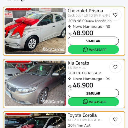
Chevrolet
Prisma
Sed. Joy/ LS 1.0 8V FlexPower 4p
2018
98.000
Mecânico
km
Novo Hamburgo - RS
48.900
R$
SIMULAR
WHATSAPP
Kia
Cerato
1.6 16V Aut.
2011
126.000
Aut.
km
Novo Hamburgo - RS
46.900
R$
SIMULAR
WHATSAPP
Toyota
Corolla
XEi 2.0 Flex 16V Aut.
2014
1
Aut.
km