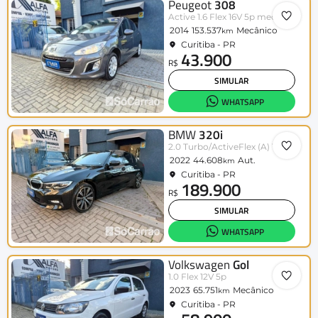
Peugeot
308
Active 1.6 Flex 16V 5p mec.
2014
153.537
Mecânico
km
Curitiba - PR
43.900
R$
SIMULAR
WHATSAPP
BMW
320i
2.0 Turbo/ActiveFlex (A) 16V/GP 4p
2022
44.608
Aut.
km
Curitiba - PR
189.900
R$
SIMULAR
WHATSAPP
Volkswagen
Gol
1.0 Flex 12V 5p
2023
65.751
Mecânico
km
Curitiba - PR