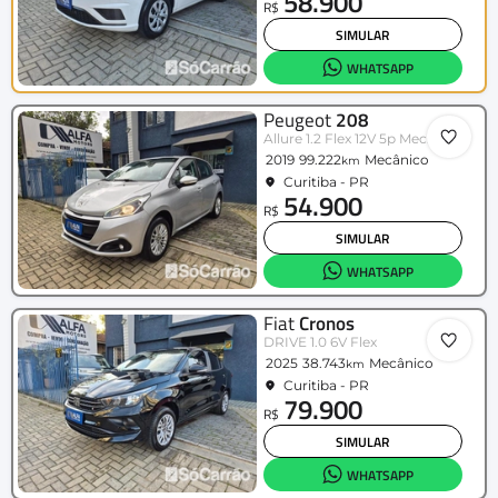
58.900
R$
SIMULAR
WHATSAPP
Peugeot
208
Allure 1.2 Flex 12V 5p Mec.
2019
99.222
Mecânico
km
Curitiba - PR
54.900
R$
SIMULAR
WHATSAPP
Fiat
Cronos
DRIVE 1.0 6V Flex
2025
38.743
Mecânico
km
Curitiba - PR
79.900
R$
SIMULAR
WHATSAPP