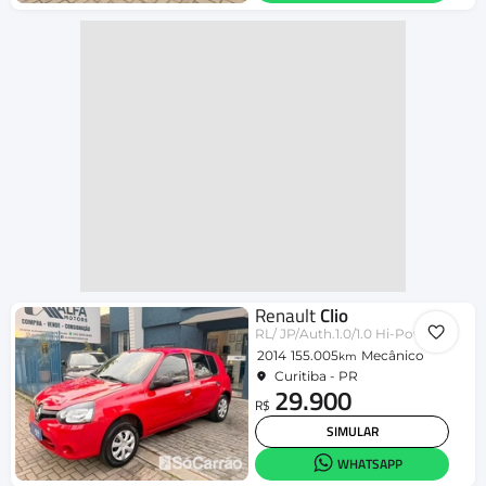
Renault
Clio
RL/ JP/Auth.1.0/1.0 Hi-Power 16V 5p
2014
155.005
Mecânico
km
Curitiba - PR
29.900
R$
SIMULAR
WHATSAPP