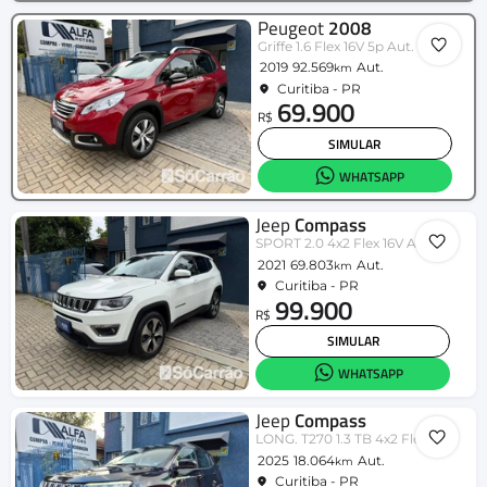
Peugeot
2008
Griffe 1.6 Flex 16V 5p Aut.
2019
92.569
Aut.
km
Curitiba - PR
69.900
R$
SIMULAR
WHATSAPP
Jeep
Compass
SPORT 2.0 4x2 Flex 16V Aut.
2021
69.803
Aut.
km
Curitiba - PR
99.900
R$
SIMULAR
WHATSAPP
Jeep
Compass
LONG. T270 1.3 TB 4x2 Flex Aut.
2025
18.064
Aut.
km
Curitiba - PR