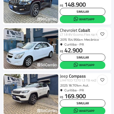
148.900
R$
SIMULAR
WHATSAPP
Chevrolet
Cobalt
LT 1.8 8V Econo.Flex 4p Mec.
2015
154.956
Mecânico
km
Curitiba - PR
42.900
R$
SIMULAR
WHATSAPP
Jeep
Compass
LIMITED T270 1.3 TB 4x2 Flex Aut
2025
18.701
Aut.
km
Curitiba - PR
169.900
R$
SIMULAR
WHATSAPP