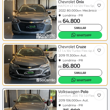
Chevrolet
Onix
HATCH LT 1.0 12V Flex 5p Mec.
2022
80.000
Mecânico
km
Londrina - PR
64.800
R$
SIMULAR
WHATSAPP
Chevrolet
Cruze
LT 1.4 16V Turbo Flex 4p Aut.
2019
111.300
Aut.
km
Londrina - PR
86.800
R$
SIMULAR
WHATSAPP
Volkswagen
Polo
Comfort. 200 TSI 1.0 Flex 12V Aut.
2019
106.000
Aut.
km
Londrina - PR