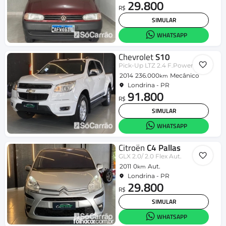
29.800
R$
SIMULAR
WHATSAPP
Chevrolet
S10
Pick-Up LTZ 2.4 F.Power 4x2 CD
2014
236.000
Mecânico
km
Londrina - PR
91.800
R$
SIMULAR
WHATSAPP
Citroën
C4 Pallas
GLX 2.0/ 2.0 Flex Aut.
2011
0
Aut.
km
Londrina - PR
29.800
R$
SIMULAR
WHATSAPP