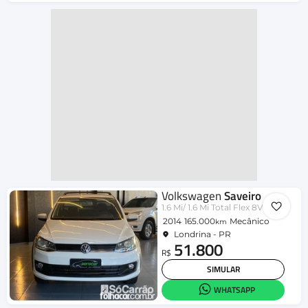
Volkswagen
Saveiro
1.6 Mi/ 1.6 Mi Total Flex 8V
2014
165.000
Mecânico
km
Londrina - PR
51.800
R$
SIMULAR
WHATSAPP