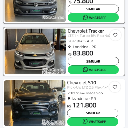
75.800
R$
SIMULAR
WHATSAPP
Chevrolet
Tracker
LTZ 1.4 Turbo 16V Flex 4x2 Aut.
2017
96
Aut.
km
Londrina - PR
83.800
R$
SIMULAR
WHATSAPP
Chevrolet
S10
Pick-Up LTZ 2.5 Flex 4x4 CD
2017
75
Mecânico
km
Londrina - PR
121.800
R$
SIMULAR
WHATSAPP