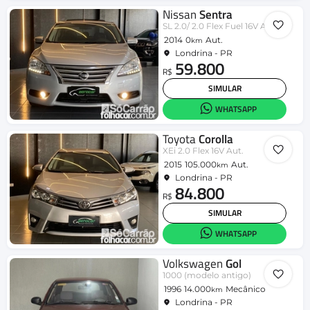
Nissan
Sentra
SL 2.0/ 2.0 Flex Fuel 16V Aut.
2014
0
Aut.
km
Londrina - PR
59.800
R$
SIMULAR
WHATSAPP
Toyota
Corolla
XEi 2.0 Flex 16V Aut.
2015
105.000
Aut.
km
Londrina - PR
84.800
R$
SIMULAR
WHATSAPP
Volkswagen
Gol
1000 (modelo antigo)
1996
14.000
Mecânico
km
Londrina - PR