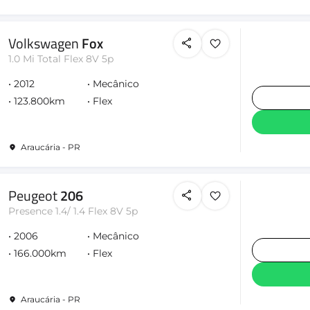
Volkswagen
Fox
1.0 Mi Total Flex 8V 5p
2012
Mecânico
123.800km
Flex
Araucária - PR
Peugeot
206
Presence 1.4/ 1.4 Flex 8V 5p
2006
Mecânico
166.000km
Flex
Araucária - PR