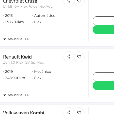
Chevrolet
Cruze
LT 1.8 16V FlexPower 4p Aut.
2013
Automático
138.700km
Flex
Araucária - PR
Renault
Kwid
Zen 1.0 Flex 12V 5p Mec.
2019
Mecânico
248.900km
Flex
Araucária - PR
Volkswagen
Kombi