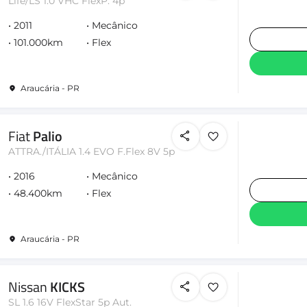
Life/LS 1.0 VHC FlexP. 4p
2011
Mecânico
101.000km
Flex
Araucária - PR
Fiat
Palio
ATTRA./ITÁLIA 1.4 EVO F.Flex 8V 5p
2016
Mecânico
48.400km
Flex
Araucária - PR
Nissan
KICKS
SL 1.6 16V FlexStar 5p Aut.