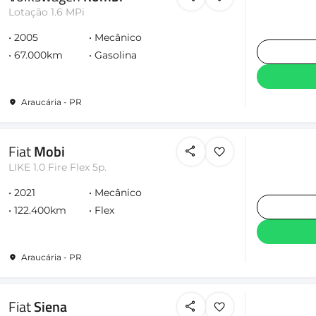
Lotação 1.6 MPi
2005
Mecânico
67.000km
Gasolina
Araucária - PR
Fiat
Mobi
LIKE 1.0 Fire Flex 5p.
2021
Mecânico
122.400km
Flex
Araucária - PR
Fiat
Siena