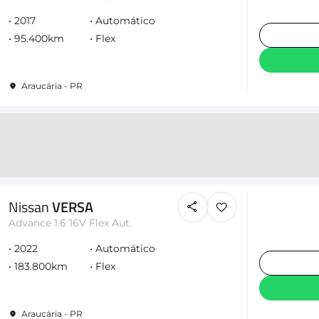
2017
Automático
95.400km
Flex
Araucária - PR
Nissan
VERSA
Advance 1.6 16V Flex Aut.
2022
Automático
183.800km
Flex
Araucária - PR