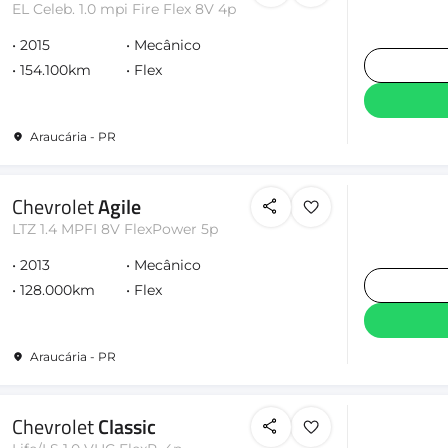
EL Celeb. 1.0 mpi Fire Flex 8V 4p
2015
Mecânico
154.100km
Flex
Araucária - PR
Chevrolet
Agile
LTZ 1.4 MPFI 8V FlexPower 5p
2013
Mecânico
128.000km
Flex
Araucária - PR
Chevrolet
Classic