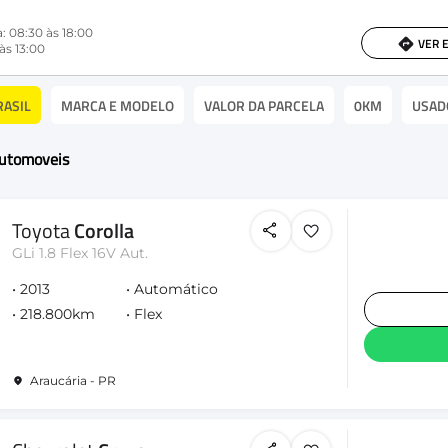
: 08:30 às 18:00
VER 
às 13:00
RASIL
MARCA E MODELO
VALOR DA PARCELA
0KM
USAD
Automoveis
Toyota
Corolla
GLi 1.8 Flex 16V Aut.
2013
Automático
218.800km
Flex
Araucária - PR