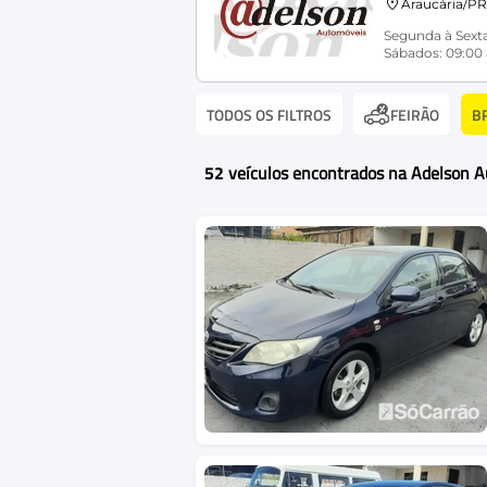
Araucária/PR
Segunda à Sexta
Sábados: 09:00 
TODOS OS FILTROS
B
FEIRÃO
52
veículos encontrados na Adelson 