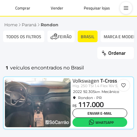
Comprar
Vender
Pesquisar lojas
Home
Paraná
Rondon
TODOS OS FILTROS
BRASIL
MARCA E MODEL
FEIRÃO
Ordenar
1
veículos encontrados no Brasil
Volkswagen
T-Cross
Hig. 250 TSI 1.4 Flex 16V 5p Aut
2022
92.305
Mecânico
km
Rondon - PR
117.000
R$
ENVIAR E-MAIL
WHATSAPP