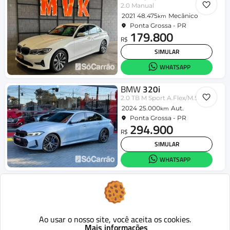
2.0 Manual
2021
48.475
Mecânico
km
Ponta Grossa - PR
179.800
R$
SIMULAR
WHATSAPP
BMW
320i
2.0 TB M Sport A.Flex/M.Sport 4p
2024
25.000
Aut.
km
Ponta Grossa - PR
294.900
R$
SIMULAR
WHATSAPP
BMW
320i
2.0 Automático
2022
95.000
Aut.
km
Ponta Grossa - PR
193.900
Ao usar o nosso site, você aceita os cookies.
R$
Mais informações