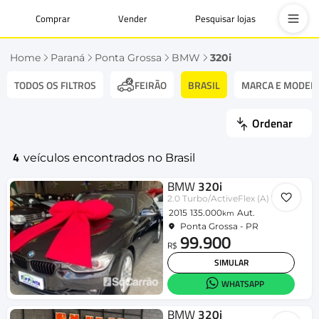
Comprar
Vender
Pesquisar lojas
Home
Paraná
Ponta Grossa
BMW
320i
TODOS OS FILTROS
BRASIL
MARCA E MODEL
FEIRÃO
Ordenar
4
veículos encontrados no Brasil
BMW
320i
2.0 Turbo/ActiveFlex (A) 16V/GP 4p
2015
135.000
Aut.
km
Ponta Grossa - PR
99.900
R$
SIMULAR
WHATSAPP
BMW
320i