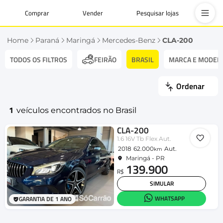
Comprar
Vender
Pesquisar lojas
Home
Paraná
Maringá
Mercedes-Benz
CLA-200
TODOS OS FILTROS
BRASIL
MARCA E MODEL
FEIRÃO
Ordenar
1
veículos encontrados no Brasil
CLA-200
1.6 16V Tb Flex Aut.
2018
62.000
Aut.
km
Maringá - PR
139.900
R$
SIMULAR
WHATSAPP
GARANTIA DE 1 ANO