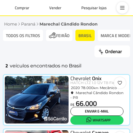
Comprar
Vender
Pesquisar lojas
Home
Paraná
Marechal Cândido Rondon
TODOS OS FILTROS
BRASIL
MARCA E MODEL
FEIRÃO
Ordenar
2
veículos encontrados no Brasil
Chevrolet
Onix
HATCH LTZ 1.0 12V TB Flex 5p Mec.
2020
78.000
Mecânico
km
Marechal Cândido Rondon
- PR
66.000
R$
ENVIAR E-MAIL
WHATSAPP
Chevrolet
Camaro