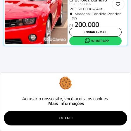
SS 6.2 V8 16V
2011
50.000
Aut.
km
Marechal Cândido Rondon
- PR
200.000
R$
ENVIAR E-MAIL
WHATSAPP
Ao usar o nosso site, você aceita os cookies.
Mais informações
ENTENDI