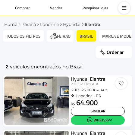
Comprar
Vender
Pesquisar lojas
Home
Paraná
Londrina
Hyundai
Elantra
TODOS OS FILTROS
BRASIL
MARCA E MODEL
FEIRÃO
Ordenar
2
veículos encontrados no Brasil
Hyundai
Elantra
2.0 16V Flex Aut.
2013
125.000
Aut.
km
Londrina - PR
64.900
R$
SIMULAR
WHATSAPP
Hyundai
Elantra