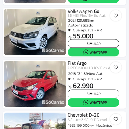
Volkswagen
Gol
1.6 MSI Flex 16V 5p Aut.
2021
129.689
km
Automatizado
Guarapuava - PR
55.000
R$
SIMULAR
WHATSAPP
Fiat
Argo
PRECISION 1.8 16V Flex Aut.
2018
134.894
Aut.
km
Guarapuava - PR
62.990
R$
SIMULAR
WHATSAPP
Chevrolet
D-20
S / Luxe 3.9/4.0 T.Diesel
1992
199.000
Mecânico
km