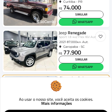
Curitiba - PR
74.000
R$
SIMULAR
WHATSAPP
Jeep
Renegade
Sport 1.8 4x2 Flex 16V Aut.
2021
87.000
Aut.
km
Garopaba - SC
77.900
R$
SIMULAR
WHATSAPP
Chevrolet
Onix
HATCH LT 1.4 8V FlexPower 5p Mec.
2015
124.419
Mecânico
km
Curitiba - PR
46.900
Ao usar o nosso site, você aceita os cookies.
R$
Mais informações
SIMULAR