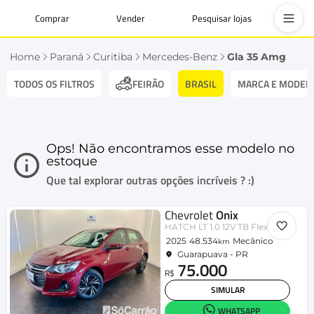
Comprar
Vender
Pesquisar lojas
Home
Paraná
Curitiba
Mercedes-Benz
Gla 35 Amg
TODOS OS FILTROS
BRASIL
MARCA E MODEL
FEIRÃO
Ops! Não encontramos esse modelo no
estoque
Que tal explorar outras opções incríveis ? :)
Chevrolet
Onix
HATCH LT 1.0 12V TB Flex 5p Mec.
2025
48.534
Mecânico
km
Guarapuava - PR
75.000
R$
SIMULAR
WHATSAPP