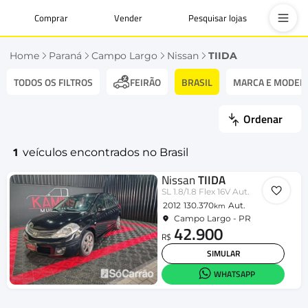
Comprar
Vender
Pesquisar lojas
Home
Paraná
Campo Largo
Nissan
TIIDA
TODOS OS FILTROS
BRASIL
MARCA E MODEL
FEIRÃO
Ordenar
1
veículos encontrados no Brasil
Nissan
TIIDA
SL 1.8/1.8 Flex 16V Aut.
2012
130.370
Aut.
km
Campo Largo - PR
42.900
R$
SIMULAR
WHATSAPP