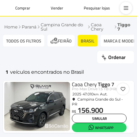
Comprar
Vender
Pesquisar lojas
Campina Grande do
Caoa
Tiggo
Home
Paraná
Sul
Chery
7
TODOS OS FILTROS
BRASIL
MARCA E MODEL
FEIRÃO
Ordenar
1
veículos encontrados no Brasil
Caoa Chery
Tiggo 7
Pro Max Drive 1.5 TB (Hibrido)
2025
47.010
Aut.
km
Campina Grande do Sul -
PR
156.900
R$
SIMULAR
WHATSAPP