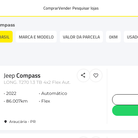
Comprar
Vender
Pesquisar lojas
ompass
RASIL
MARCA E MODELO
VALOR DA PARCELA
0KM
USAD
Jeep
Compass
LONG. T270 1.3 TB 4x2 Flex Aut.
2022
Automático
86.007km
Flex
Araucária - PR