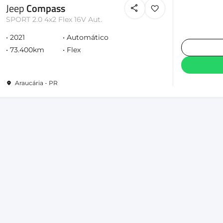
Jeep
Compass
SPORT 2.0 4x2 Flex 16V Aut.
2021
Automático
73.400km
Flex
Araucária - PR