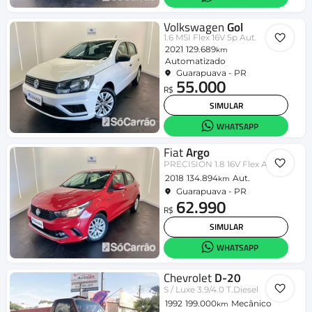
Volkswagen
Gol
1.6 MSI Flex 16V 5p Aut.
2021
129.689
km
Automatizado
Guarapuava - PR
55.000
R$
SIMULAR
WHATSAPP
Fiat
Argo
PRECISION 1.8 16V Flex Aut.
2018
134.894
Aut.
km
Guarapuava - PR
62.990
R$
SIMULAR
WHATSAPP
Chevrolet
D-20
S / Luxe 3.9/4.0 T.Diesel
1992
199.000
Mecânico
km