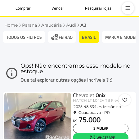
Comprar
Vender
Pesquisar lojas
Home
Paraná
Araucária
Audi
A3
TODOS OS FILTROS
BRASIL
MARCA E MODEL
FEIRÃO
Ops! Não encontramos esse modelo no
estoque
Que tal explorar outras opções incríveis ? :)
Chevrolet
Onix
HATCH LT 1.0 12V TB Flex 5p Mec.
2025
48.534
Mecânico
km
Guarapuava - PR
75.000
R$
SIMULAR
WHATSAPP