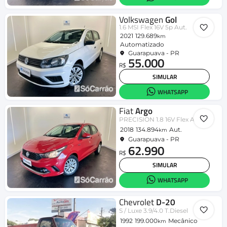
Volkswagen
Gol
1.6 MSI Flex 16V 5p Aut.
2021
129.689
km
Automatizado
Guarapuava - PR
55.000
R$
SIMULAR
WHATSAPP
Fiat
Argo
PRECISION 1.8 16V Flex Aut.
2018
134.894
Aut.
km
Guarapuava - PR
62.990
R$
SIMULAR
WHATSAPP
Chevrolet
D-20
S / Luxe 3.9/4.0 T.Diesel
1992
199.000
Mecânico
km