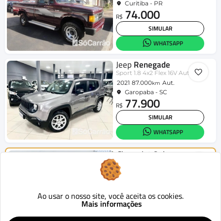
Curitiba - PR
74.000
R$
SIMULAR
WHATSAPP
Jeep
Renegade
Sport 1.8 4x2 Flex 16V Aut.
2021
87.000
Aut.
km
Garopaba - SC
77.900
R$
SIMULAR
WHATSAPP
Chevrolet
Onix
HATCH LT 1.4 8V FlexPower 5p Mec.
2015
124.419
Mecânico
km
Curitiba - PR
46.900
Ao usar o nosso site, você aceita os cookies.
R$
Mais informações
SIMULAR