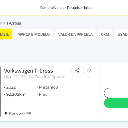
Comprar
Vender
Pesquisar lojas
n
T-Cross
RASIL
MARCA E MODELO
VALOR DA PARCELA
0KM
USAD
Volkswagen
T-Cross
Hig. 250 TSI 1.4 Flex 16V 5p Aut
2022
Mecânico
92.305km
Flex
Rondon - PR