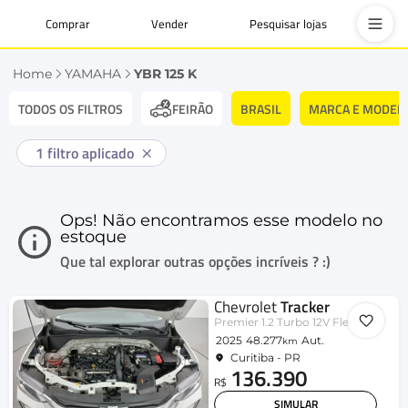
Comprar
Vender
Pesquisar lojas
Home
YAMAHA
YBR 125 K
TODOS OS FILTROS
BRASIL
MARCA E MODEL
FEIRÃO
1
filtro aplicado
Ops! Não encontramos esse modelo no
estoque
Que tal explorar outras opções incríveis ? :)
Chevrolet
Tracker
Premier 1.2 Turbo 12V Flex Aut.
2025
48.277
Aut.
km
Curitiba - PR
136.390
R$
SIMULAR