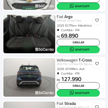
WHATSAPP
Fiat
Argo
DRIVE 1.0 6V Flex
2025
51.175
Mecânico
km
Curitiba - PR
69.890
R$
SIMULAR
WHATSAPP
Volkswagen
T-Cross
200 TSI 1.0 Flex 12V 5p Aut.
2025
47.099
Aut.
km
Curitiba - PR
127.990
R$
SIMULAR
WHATSAPP
Fiat
Strada
1.3 mpi Fire 8V 67cv CS