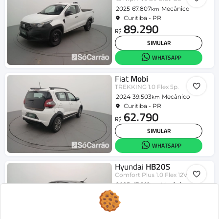
2025
67.807
Mecânico
km
Curitiba - PR
89.290
R$
SIMULAR
WHATSAPP
Fiat
Mobi
TREKKING 1.0 Flex 5p.
2024
39.503
Mecânico
km
Curitiba - PR
62.790
R$
SIMULAR
WHATSAPP
Hyundai
HB20S
Comfort Plus 1.0 Flex 12V Mec.
2025
47.662
Mecânico
km
Curitiba - PR
80.090
R$
SIMULAR