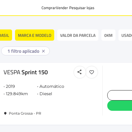
Comprar
Vender
Pesquisar lojas
RASIL
MARCA E MODELO
VALOR DA PARCELA
0KM
USAD
1
filtro aplicado
VESPA
Sprint 150
2019
Automático
129.849km
Diesel
Ponta Grossa - PR