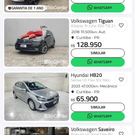
WHATSAPP
GARANTIA DE 1 ANO
Volkswagen
Tiguan
Allspac R-Line 300 TSI 2.0
2018
111.500
Aut.
km
Curitiba - PR
128.950
R$
SIMULAR
WHATSAPP
Hyundai
HB20
Sense 1.0 Flex 12V Mec.
2023
47.000
Mecânico
km
Curitiba - PR
65.900
R$
SIMULAR
WHATSAPP
Volkswagen
Saveiro
Robust 1.6 Total Flex 8V