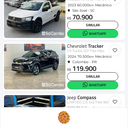
2023
60.000
Mecânico
km
São José - SC
70.900
R$
SIMULAR
WHATSAPP
Chevrolet
Tracker
1.0 Turbo 12V Flex Mec.
2024
70.500
Mecânico
km
Colombo - PR
119.900
R$
SIMULAR
WHATSAPP
Jeep
Compass
LIMITED 2.0 4x2 Flex 16V Aut.
2019
70.941
Aut.
km
Londrina - PR
95.990
R$
SIMULAR