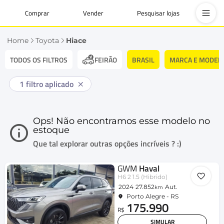
Comprar
Vender
Pesquisar lojas
Home
Toyota
Hiace
TODOS OS FILTROS
BRASIL
MARCA E MODEL
FEIRÃO
1
filtro aplicado
Ops! Não encontramos esse modelo no
estoque
Que tal explorar outras opções incríveis ? :)
GWM
Haval
H6 2 1.5 (Hibrido)
2024
27.852
Aut.
km
Porto Alegre - RS
175.990
R$
SIMULAR