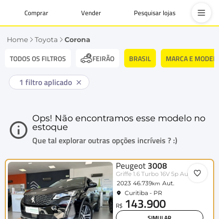
Comprar
Vender
Pesquisar lojas
Home
Toyota
Corona
TODOS OS FILTROS
BRASIL
MARCA E MODEL
FEIRÃO
1
filtro aplicado
Ops! Não encontramos esse modelo no
estoque
Que tal explorar outras opções incríveis ? :)
Peugeot
3008
Griffe 1.6 Turbo 16V 5p Aut.
2023
46.739
Aut.
km
Curitiba - PR
143.900
R$
SIMULAR