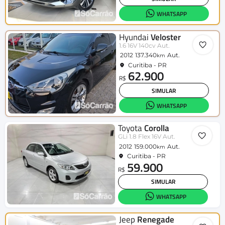
WHATSAPP
Hyundai
Veloster
1.6 16V 140cv Aut.
2012
137.340
Aut.
km
Curitiba - PR
62.900
R$
SIMULAR
WHATSAPP
Toyota
Corolla
GLi 1.8 Flex 16V Aut.
2012
159.000
Aut.
km
Curitiba - PR
59.900
R$
SIMULAR
WHATSAPP
Jeep
Renegade