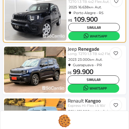
T270 1.3 TB 4x2 Flex Aut.
2025
16.638
Aut.
km
Porto Alegre - RS
109.900
R$
SIMULAR
WHATSAPP
Jeep
Renegade
Long. T270 1.3 TB 4x2 Flex Aut.
2023
23.000
Aut.
km
Guarapuava - PR
99.900
R$
SIMULAR
WHATSAPP
Renault
Kangoo
Express Hi-Flex 1.6 16V
2014
181.000
Mecânico
km
Guarapuava - PR
35.900
R$