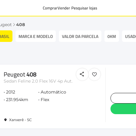
Comprar
Vender
Pesquisar lojas
ugeot
408
RASIL
MARCA E MODELO
VALOR DA PARCELA
0KM
USAD
Peugeot
408
Sedan Feline 2.0 Flex 16V 4p Aut.
2012
Automático
231.954km
Flex
Xanxerê - SC