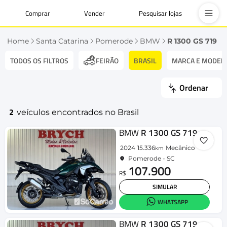
Comprar
Vender
Pesquisar lojas
Home
Santa Catarina
Pomerode
BMW
R 1300 GS 719
TODOS OS FILTROS
BRASIL
MARCA E MODEL
FEIRÃO
Ordenar
2
veículos encontrados no Brasil
BMW
R 1300 GS 719
2024
15.336
Mecânico
km
Pomerode - SC
107.900
R$
SIMULAR
WHATSAPP
BMW
R 1300 GS 719