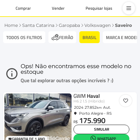
Comprar
Vender
Pesquisar lojas
Home
Santa Catarina
Garopaba
Volkswagen
Saveiro
TODOS OS FILTROS
BRASIL
MARCA E MODEL
FEIRÃO
Ops! Não encontramos esse modelo no
estoque
Que tal explorar outras opções incríveis ? :)
GWM
Haval
H6 2 1.5 (Hibrido)
2024
27.852
Aut.
km
Porto Alegre - RS
175.990
R$
SIMULAR
WHATSAPP
GARANTIA DE 1 ANO