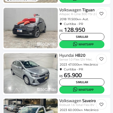
Volkswagen
Tiguan
Allspac R-Line 300 TSI 2.0
2018
111.500
Aut.
km
Curitiba - PR
128.950
R$
SIMULAR
WHATSAPP
Hyundai
HB20
Sense 1.0 Flex 12V Mec.
2023
47.000
Mecânico
km
Curitiba - PR
65.900
R$
SIMULAR
WHATSAPP
Volkswagen
Saveiro
Robust 1.6 Total Flex 8V
2023
60.000
Mecânico
km