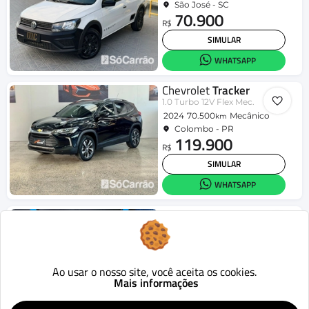
São José - SC
70.900
R$
SIMULAR
WHATSAPP
Chevrolet
Tracker
1.0 Turbo 12V Flex Mec.
2024
70.500
Mecânico
km
Colombo - PR
119.900
R$
SIMULAR
WHATSAPP
Jeep
Compass
LIMITED 2.0 4x2 Flex 16V Aut.
2019
70.941
Aut.
km
Londrina - PR
95.990
Ao usar o nosso site, você aceita os cookies.
R$
Mais informações
SIMULAR
WHATSAPP