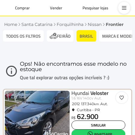
Comprar
Vender
Pesquisar lojas
Home
Santa Catarina
Forquilhinha
Nissan
Frontier
TODOS OS FILTROS
BRASIL
MARCA E MODEL
FEIRÃO
Ops! Não encontramos esse modelo no
estoque
Que tal explorar outras opções incríveis ? :)
Hyundai
Veloster
1.6 16V 140cv Aut.
2012
137.340
Aut.
km
Curitiba - PR
62.900
R$
SIMULAR
WHATSAPP