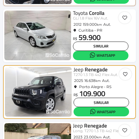
Toyota
Corolla
GLi 1.8 Flex 16V Aut.
2012
159.000
Aut.
km
Curitiba - PR
59.900
R$
SIMULAR
WHATSAPP
Jeep
Renegade
T270 1.3 TB 4x2 Flex Aut.
2025
16.638
Aut.
km
Porto Alegre - RS
109.900
R$
SIMULAR
WHATSAPP
Jeep
Renegade
Long. T270 1.3 TB 4x2 Flex Aut.
2023
23.000
Aut.
km