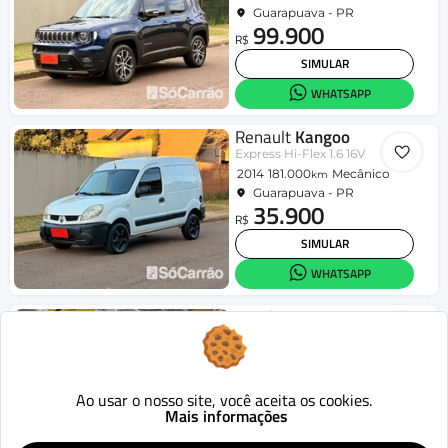
Guarapuava - PR
99.900
R$
SIMULAR
WHATSAPP
Renault
Kangoo
Express Hi-Flex 1.6 16V
2014
181.000
Mecânico
km
Guarapuava - PR
35.900
R$
SIMULAR
WHATSAPP
Honda
City
Sedan EX 1.5 Flex 16V 4p Aut.
2021
70.260
Aut.
km
Porto Alegre - RS
91.900
Ao usar o nosso site, você aceita os cookies.
R$
Mais informações
SIMULAR