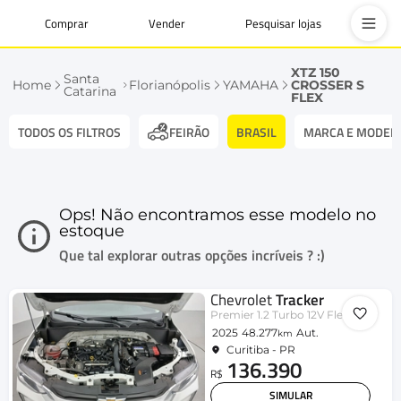
Comprar
Vender
Pesquisar lojas
XTZ 150
Santa
Home
Florianópolis
YAMAHA
CROSSER S
Catarina
FLEX
TODOS OS FILTROS
BRASIL
MARCA E MODEL
FEIRÃO
Ops! Não encontramos esse modelo no
estoque
Que tal explorar outras opções incríveis ? :)
Chevrolet
Tracker
Premier 1.2 Turbo 12V Flex Aut.
2025
48.277
Aut.
km
Curitiba - PR
136.390
R$
SIMULAR