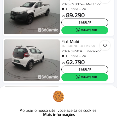
2025
67.807
Mecânico
km
Curitiba - PR
89.290
R$
SIMULAR
WHATSAPP
Fiat
Mobi
TREKKING 1.0 Flex 5p.
2024
39.503
Mecânico
km
Curitiba - PR
62.790
R$
SIMULAR
WHATSAPP
Hyundai
HB20S
Comfort Plus 1.0 Flex 12V Mec.
2025
47.662
Mecânico
km
Curitiba - PR
80.090
Ao usar o nosso site, você aceita os cookies.
R$
Mais informações
SIMULAR