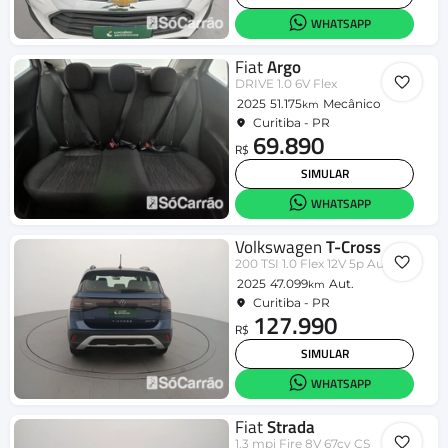
WHATSAPP
Fiat
Argo
DRIVE 1.0 6V Flex
2025
51.175
Mecânico
km
Curitiba - PR
69.890
R$
SIMULAR
WHATSAPP
Volkswagen
T-Cross
200 TSI 1.0 Flex 12V 5p Aut.
2025
47.099
Aut.
km
Curitiba - PR
127.990
R$
SIMULAR
WHATSAPP
Fiat
Strada
1.3 mpi Fire 8V 67cv CS