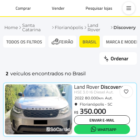
Comprar
Vender
Pesquisar lojas
Santa
Land
Home
Florianópolis
Discovery
Catarina
Rover
TODOS OS FILTROS
BRASIL
MARCA E MODEL
FEIRÃO
Ordenar
2
veículos encontrados no Brasil
Land Rover
Discovery
HSE 3.0 I6 Diesel Aut.
2022
80.000
Aut.
km
Florianópolis - SC
350.000
R$
ENVIAR E-MAIL
WHATSAPP