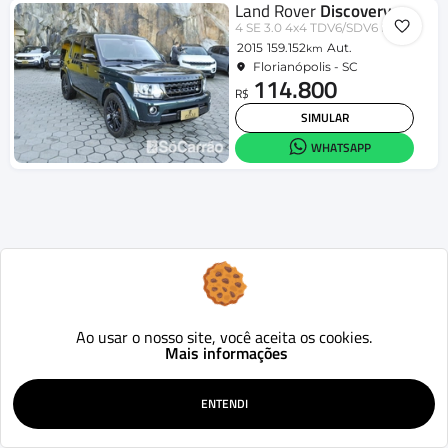
Land Rover
Discovery
4 SE 3.0 4x4 TDV6/SDV6 Die.Aut.
2015
159.152
Aut.
km
Florianópolis - SC
114.800
R$
SIMULAR
WHATSAPP
Ao usar o nosso site, você aceita os cookies.
Mais informações
ENTENDI