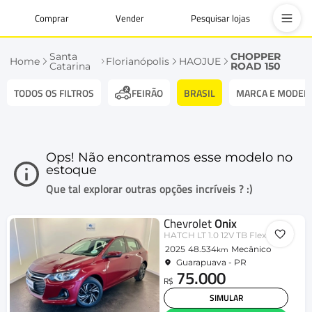
Comprar
Vender
Pesquisar lojas
Santa
CHOPPER
Home
Florianópolis
HAOJUE
Catarina
ROAD 150
TODOS OS FILTROS
BRASIL
MARCA E MODEL
FEIRÃO
Ops! Não encontramos esse modelo no
estoque
Que tal explorar outras opções incríveis ? :)
Chevrolet
Onix
HATCH LT 1.0 12V TB Flex 5p Mec.
2025
48.534
Mecânico
km
Guarapuava - PR
75.000
R$
SIMULAR