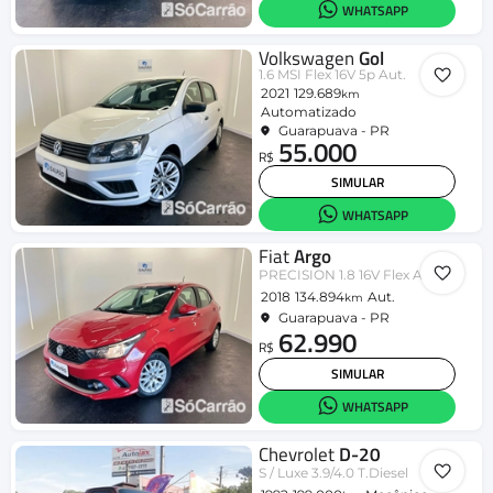
WHATSAPP
Volkswagen
Gol
1.6 MSI Flex 16V 5p Aut.
2021
129.689
km
Automatizado
Guarapuava - PR
55.000
R$
SIMULAR
WHATSAPP
Fiat
Argo
PRECISION 1.8 16V Flex Aut.
2018
134.894
Aut.
km
Guarapuava - PR
62.990
R$
SIMULAR
WHATSAPP
Chevrolet
D-20
S / Luxe 3.9/4.0 T.Diesel