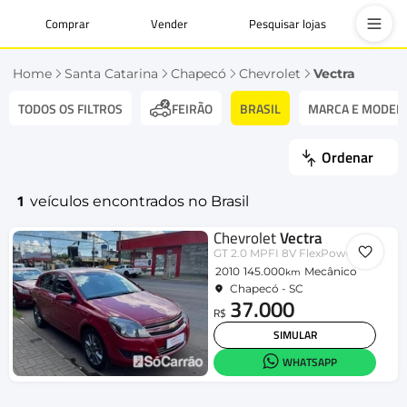
Comprar
Vender
Pesquisar lojas
Home
Santa Catarina
Chapecó
Chevrolet
Vectra
TODOS OS FILTROS
BRASIL
MARCA E MODEL
FEIRÃO
Ordenar
1
veículos encontrados no Brasil
Chevrolet
Vectra
GT 2.0 MPFI 8V FlexPower Mec.
2010
145.000
Mecânico
km
Chapecó - SC
37.000
R$
SIMULAR
WHATSAPP