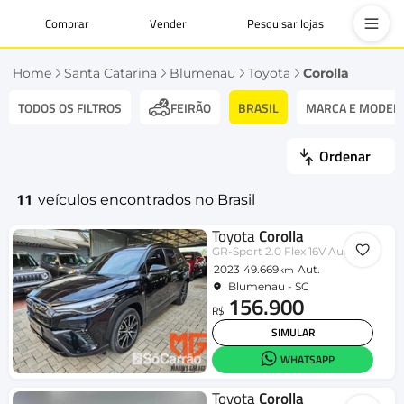
Comprar
Vender
Pesquisar lojas
Home
Santa Catarina
Blumenau
Toyota
Corolla
TODOS OS FILTROS
BRASIL
MARCA E MODEL
FEIRÃO
Ordenar
11
veículos encontrados no Brasil
Toyota
Corolla
GR-Sport 2.0 Flex 16V Aut.
2023
49.669
Aut.
km
Blumenau - SC
156.900
R$
SIMULAR
WHATSAPP
Toyota
Corolla