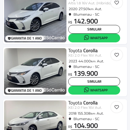
Altis 1.8 16V Aut. (Híbrido)
2020
27.501
Aut.
km
Blumenau - SC
142.900
R$
SIMULAR
WHATSAPP
GARANTIA DE 1 ANO
Toyota
Corolla
XEi 2.0 Flex 16V Aut.
2023
44.000
Aut.
km
Blumenau - SC
139.900
R$
SIMULAR
WHATSAPP
GARANTIA DE 1 ANO
Toyota
Corolla
XEi 2.0 Flex 16V Aut.
2018
155.308
Aut.
km
Blumenau - SC
104.900
R$