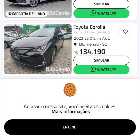
SIMULAR
WHATSAPP
GARANTIA DE 1 ANO
Toyota
Corolla
XEi 2.0 Flex 16V Aut.
2023
55.012
Aut.
km
Blumenau - SC
134.190
R$
SIMULAR
WHATSAPP
Toyota
Corolla
XEi 2.0 Flex 16V Aut.
2016
106.240
Aut.
km
Blumenau - SC
89.800
Ao usar o nosso site, você aceita os cookies.
R$
Mais informações
SIMULAR
WHATSAPP
ENTENDI
Toyota
Corolla