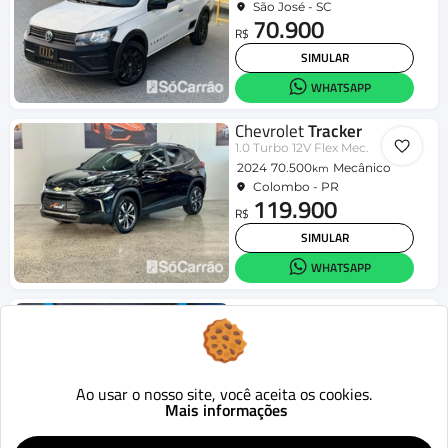
São José - SC
70.900
R$
SIMULAR
WHATSAPP
Chevrolet
Tracker
1.0 Turbo 12V Flex Mec.
2024
70.500
Mecânico
km
Colombo - PR
119.900
R$
SIMULAR
WHATSAPP
Jeep
Compass
LIMITED 2.0 4x2 Flex 16V Aut.
2019
70.941
Aut.
km
Londrina - PR
95.990
Ao usar o nosso site, você aceita os cookies.
R$
Mais informações
SIMULAR
WHATSAPP