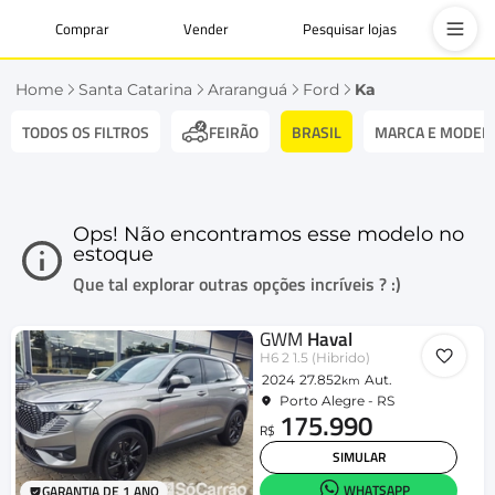
Comprar
Vender
Pesquisar lojas
Home
Santa Catarina
Araranguá
Ford
Ka
TODOS OS FILTROS
BRASIL
MARCA E MODEL
FEIRÃO
Ops! Não encontramos esse modelo no
estoque
Que tal explorar outras opções incríveis ? :)
GWM
Haval
H6 2 1.5 (Hibrido)
2024
27.852
Aut.
km
Porto Alegre - RS
175.990
R$
SIMULAR
WHATSAPP
GARANTIA DE 1 ANO