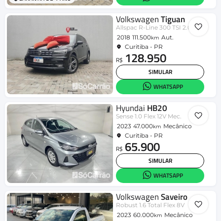
Volkswagen
Tiguan
Allspac R-Line 300 TSI 2.0
2018
111.500
Aut.
km
Curitiba - PR
128.950
R$
SIMULAR
WHATSAPP
Hyundai
HB20
Sense 1.0 Flex 12V Mec.
2023
47.000
Mecânico
km
Curitiba - PR
65.900
R$
SIMULAR
WHATSAPP
Volkswagen
Saveiro
Robust 1.6 Total Flex 8V
2023
60.000
Mecânico
km