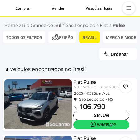
Comprar
Vender
Pesquisar lojas
Home
Rio Grande do Sul
São Leopoldo
Fiat
Pulse
TODOS OS FILTROS
BRASIL
MARCA E MODEL
FEIRÃO
Ordenar
3
veículos encontrados no Brasil
Fiat
Pulse
AUDACE 1.0 Turbo 200 Flex Aut.
2025
47.325
Aut.
km
São Leopoldo - RS
106.790
R$
SIMULAR
WHATSAPP
Fiat
Pulse