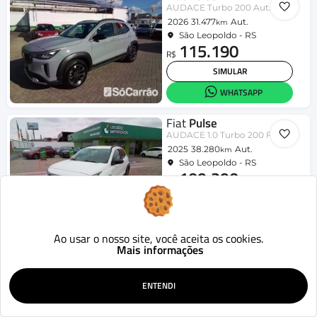
AUDACE Turbo 200 Aut. (Híbrido)
2026
31.477
Aut.
km
São Leopoldo - RS
115.190
R$
SIMULAR
WHATSAPP
Fiat
Pulse
AUDACE 1.0 Turbo 200 Flex Aut.
2025
38.280
Aut.
km
São Leopoldo - RS
109.290
R$
SIMULAR
WHATSAPP
Ao usar o nosso site, você aceita os cookies.
Mais informações
ENTENDI