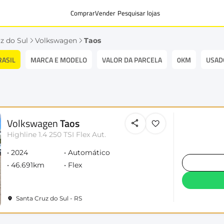
Comprar
Vender
Pesquisar lojas
z do Sul
Volkswagen
Taos
RASIL
MARCA E MODELO
VALOR DA PARCELA
0KM
USAD
Volkswagen
Taos
Highline 1.4 250 TSI Flex Aut.
2024
Automático
46.691km
Flex
Santa Cruz do Sul - RS