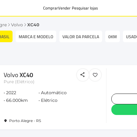
Comprar
Vender
Pesquisar lojas
gre
Volvo
XC40
RASIL
MARCA E MODELO
VALOR DA PARCELA
0KM
USAD
Volvo
XC40
Pure (Elétrico)
2022
Automático
66.000km
Elétrico
Porto Alegre - RS