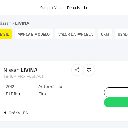
Comprar
Vender
Pesquisar lojas
Nissan
LIVINA
RASIL
MARCA E MODELO
VALOR DA PARCELA
0KM
USAD
Nissan
LIVINA
1.8 16V Flex Fuel Aut.
2012
Automático
111.111km
Flex
Osório - RS