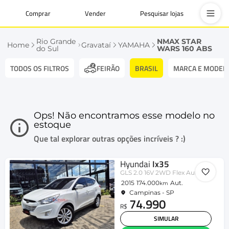
Comprar
Vender
Pesquisar lojas
Rio Grande
NMAX STAR
Home
Gravataí
YAMAHA
do Sul
WARS 160 ABS
TODOS OS FILTROS
BRASIL
MARCA E MODEL
FEIRÃO
Ops! Não encontramos esse modelo no
estoque
Que tal explorar outras opções incríveis ? :)
Hyundai
Ix35
GLS 2.0 16V 2WD Flex Aut.
2015
174.000
Aut.
km
Campinas - SP
74.990
R$
SIMULAR