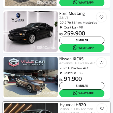
WHATSAPP
Ford
Mustang
3.8 V6
2012
79.864
Mecânico
km
Curitiba - PR
259.900
R$
SIMULAR
WHATSAPP
Nissan
KICKS
Advance 1.6 16V Flex Aut.
2022
69.749
Aut.
km
Joinville - SC
91.900
R$
SIMULAR
WHATSAPP
Hyundai
HB20
Vision 1.0 Flex 12V Mec.