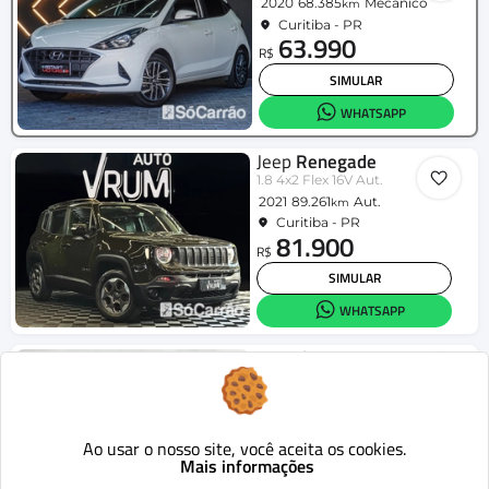
2020
68.385
Mecânico
km
Curitiba - PR
63.990
R$
SIMULAR
WHATSAPP
Jeep
Renegade
1.8 4x2 Flex 16V Aut.
2021
89.261
Aut.
km
Curitiba - PR
81.900
R$
SIMULAR
WHATSAPP
Hyundai
HR
2.5 TCI Diesel (RS/RD)
2016
320.795
Mecânico
km
Curitiba - PR
112.900
Ao usar o nosso site, você aceita os cookies.
R$
Mais informações
SIMULAR