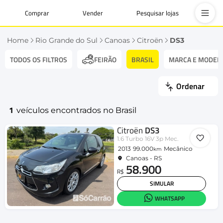
Comprar
Vender
Pesquisar lojas
Home
Rio Grande do Sul
Canoas
Citroën
DS3
TODOS OS FILTROS
BRASIL
MARCA E MODEL
FEIRÃO
Ordenar
1
veículos encontrados no Brasil
Citroën
DS3
1.6 Turbo 16V 3p Mec.
2013
99.000
Mecânico
km
Canoas - RS
58.900
R$
SIMULAR
WHATSAPP