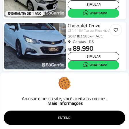
SIMULAR
WHATSAPP
GARANTIA DE 1 ANO
Chevrolet
Cruze
LT 1.4 16V Turbo Flex 4p Aut.
2017
183.585
Aut.
km
Canoas - RS
89.990
R$
SIMULAR
WHATSAPP
Chevrolet
Cruze
LT 1.4 16V Turbo Flex 4p Aut.
2020
109.776
Aut.
km
Canoas - RS
93.990
Ao usar o nosso site, você aceita os cookies.
R$
Mais informações
SIMULAR
WHATSAPP
GARANTIA DE 1 ANO
ENTENDI