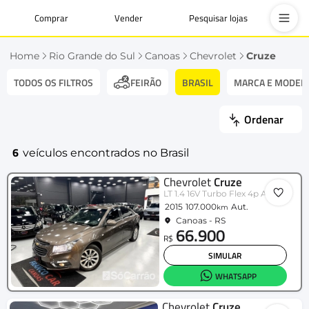
Comprar
Vender
Pesquisar lojas
Home
Rio Grande do Sul
Canoas
Chevrolet
Cruze
TODOS OS FILTROS
BRASIL
MARCA E MODEL
FEIRÃO
Ordenar
6
veículos encontrados no Brasil
Chevrolet
Cruze
LT 1.4 16V Turbo Flex 4p Aut.
2015
107.000
Aut.
km
Canoas - RS
66.900
R$
SIMULAR
WHATSAPP
Chevrolet
Cruze